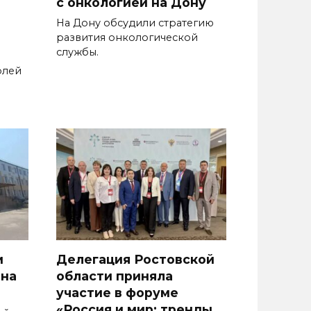
с онкологией на Дону
На Дону обсудили стратегию
развития онкологической
службы.
олей
и
Делегация Ростовской
она
области приняла
участие в форуме
«Россия и мир: тренды