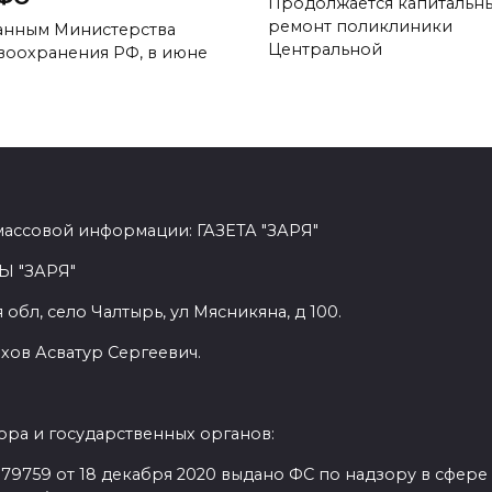
Продолжается капитальн
ремонт поликли­ники
анным Министерства
Центральной
воохранения РФ, в июне
массовой информации: ГАЗЕТА "ЗАРЯ"
Ы "ЗАРЯ"
обл, село Чалтырь, ул Мясникяна, д 100.
хов Асватур Сергеевич.
ра и государственных органов:
9759 от 18 декабря 2020 выдано ФС по надзору в сфере