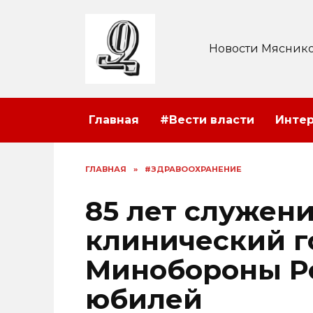
Перейти
к
содержанию
Новости Мяснико
Главная
#Вести власти
Инте
ГЛАВНАЯ
»
#ЗДРАВООХРАНЕНИЕ
85 лет служен
клинический г
Минобороны Р
юбилей