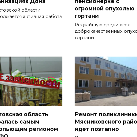
анизациях Дона
пенсионерке с
огромной опухолью
стовской области
гортани
олжается активная работа
Редчайшую среди всех
доброкачественных опух
гортани
товская область
Ремонт поликлиник
залась самым
Мясниковского рай
опьющим регионом
идет поэтапно
ФО