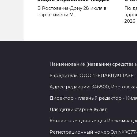
В Ростове‑на‑Дону 28 июля в
По д
парке имени М.
здра
2026
Наименование (название) средства 
Учредитель: ООО "РЕДАКЦИЯ ГАЗЕТ
Адрес редакции: 346800, Ростовская 
Директор - главный редактор - Киля
Для детей старше 16 лет.
Контактные данные для Роскомнадзо
Регистрационный номер Эл №ФС77-7