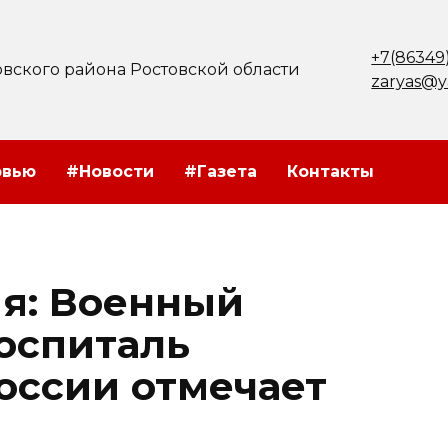
+7(86349
вского района Ростовской области
zaryas@y
рвью
#Новости
#Газета
Контакты
ия: Военный
оспиталь
оссии отмечает