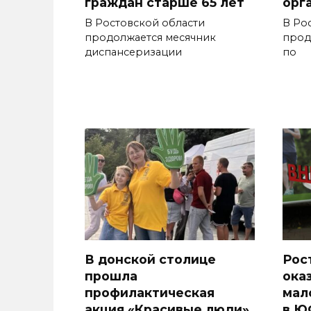
граждан старше 65 лет
орг
В Ростовской области
В Ро
продолжается месячник
прод
диспансеризации
по
В донской столице
Рос
прошла
ока
профилактическая
мал
акция «Красивые люди»
в Ю