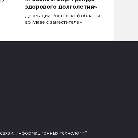
ый
здорового долголетия»
Делегация Ростовской области
во главе с заместителем
 связи, информационных технологий