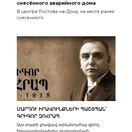
снесённого аварийного дома
В центре Ростова-на-Дону, на месте ранее
снесённого
ՄԱՐԴՈՒ ԻՐԱՎՈՒՆՔՆԵՐԻ ՊԱՇՏՊԱՆ՝
ԳՐԻԳՈՐ ԶՈՀՐԱՊ
Այս տարի լրացավ արևմտահայ գրող,
հրապարակախոս, քաղաքական