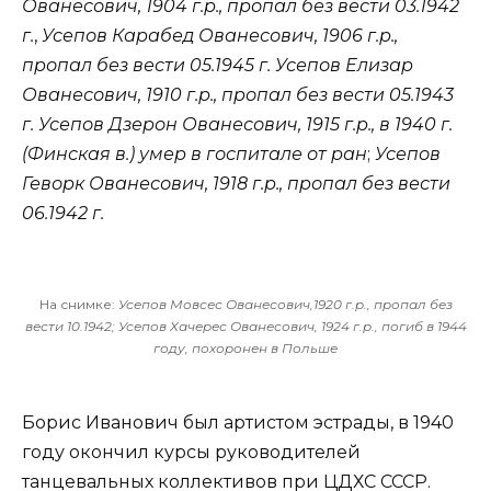
Ованесович, 1904 г.р., пропал без вести 03.1942
г.
,
Усепов Карабед Ованесович, 1906 г.р.,
пропал без вести 05.1945 г.
Усепов Елизар
Ованесович, 1910 г.р., пропал без вести 05.1943
г.
Усепов Дзерон Ованесович, 1915 г.р., в 1940 г.
(Финская в.) умер в госпитале от ран
;
Усепов
Геворк Ованесович, 1918 г.р., пропал без вести
06.1942 г.
На снимке:
Усепов Мовсес Ованесович,1920 г.р., пропал без
вести 10.1942; Усепов Хачерес Ованесович, 1924 г.р., погиб в 1944
году, похоронен в Польше
Борис Иванович был артистом эстрады, в 1940
году окончил курсы руководителей
танцевальных коллективов при ЦДХС СССР.