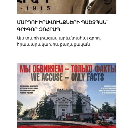
ՄԱՐԴՈՒ ԻՐԱՎՈՒՆՔՆԵՐԻ ՊԱՇՏՊԱՆ՝
ԳՐԻԳՈՐ ԶՈՀՐԱՊ
Այս տարի լրացավ արևմտահայ գրող,
հրապարակախոս, քաղաքական