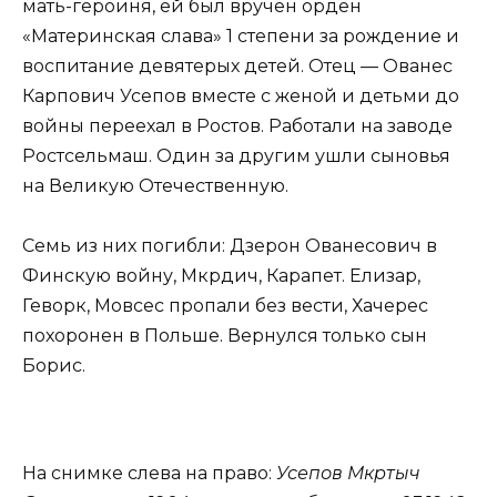
мать-героиня, ей был вручён орден
«Материнская слава» 1 степени за рождение и
воспитание девятерых детей. Отец — Ованес
Карпович Усепов вместе с женой и детьми до
войны переехал в Ростов. Работали на заводе
Ростсельмаш. Один за другим ушли сыновья
на Великую Отечественную.
Семь из них погибли: Дзерон Ованесович в
Финскую войну, Мкрдич, Карапет. Елизар,
Геворк, Мовсес пропали без вести, Хачерес
похоронен в Польше. Вернулся только сын
Борис.
На снимке слева на право:
Усепов Мкртыч