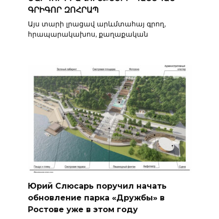
ԳՐԻԳՈՐ ԶՈՀՐԱՊ
Այս տարի լրացավ արևմտահայ գրող,
հրապարակախոս, քաղաքական
Юрий Слюсарь поручил начать
обновление парка «Дружбы» в
Ростове уже в этом году