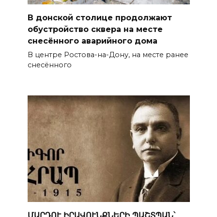
В донской столице продолжают
обустройство сквера на месте
снесённого аварийного дома
В центре Ростова-на-Дону, на месте ранее
снесённого
ՄԱՐԴՈՒ ԻՐԱՎՈՒՆՔՆԵՐԻ ՊԱՇՏՊԱՆ՝