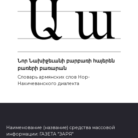
Նոր Նախիջեւանի բարբառի հայերեն
բառերի բառարան
Словарь армянских слов Нор-
Нахичеванского диалекта
Наименование (название) средства массовой
информации: ГАЗЕТА "ЗАРЯ"