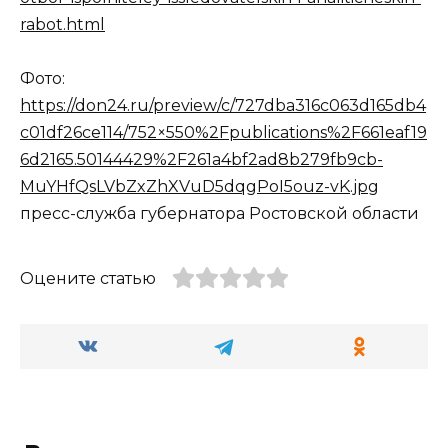
rabot.html
Фото:
https://don24.ru/preview/c/727dba316c063d165db4
c01df26ce114/752×550%2Fpublications%2F661eaf19
6d2165.50144429%2F261a4bf2ad8b279fb9cb-
MuYHfQsLVbZxZhXVuD5dqgPoI5ouz-vK.jpg
пресс-служба губернатора Ростовской области
Оцените статью