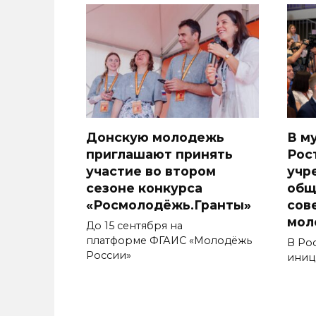
Донскую молодежь
В м
приглашают принять
Рос
участие во втором
учр
сезоне конкурса
общ
«Росмолодёжь.Гранты»
сов
мол
До 15 сентября на
платформе ФГАИС «Молодёжь
В Ро
России»
иниц