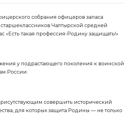
фицерского собрания офицеров запаса
ля старшеклассников Чалтырской средней
ас «Есть такая профессия-Родину защищать!»
жения у подрастающего поколения к воинской
ам России.
присутствующим совершить исторический
ества, для которых защита Родины — не только