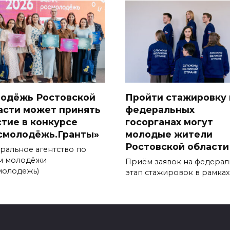
одёжь Ростовской
Пройти стажировку 
асти может принять
федеральных
стие в конкурсе
госорганах могут
смолодёжь.Гранты»
молодые жители
Ростовской области
ральное агентство по
м молодёжи
Приём заявок на федера
молодежь)
этап стажировок в рамках