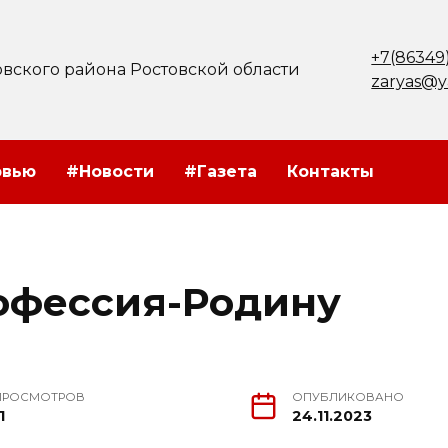
+7(86349
вского района Ростовской области
zaryas@y
рвью
#Новости
#Газета
Контакты
рофессия-Родину
ПРОСМОТРОВ
ОПУБЛИКОВАНО
1
24.11.2023