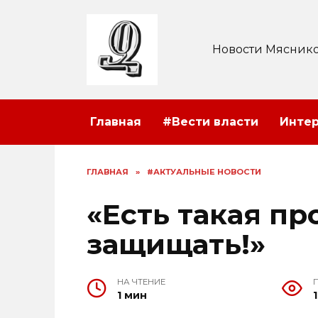
Перейти
к
содержанию
Новости Мяснико
Главная
#Вести власти
Инте
ГЛАВНАЯ
»
#АКТУАЛЬНЫЕ НОВОСТИ
«Есть такая п
защищать!»
НА ЧТЕНИЕ
1 мин
1