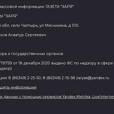
массовой информации: ГАЗЕТА "ЗАРЯ"
Ы "ЗАРЯ"
обл, село Чалтырь, ул Мясникяна, д 100.
хов Асватур Сергеевич.
ра и государственных органов:
9759 от 18 декабря 2020 выдано ФС по надзору в сфере
адзор)
: 8 (86349) 2-25-50, 8 (86349) 2-16-58 zaryas@yandex.ru
ащиты информации
данных с помощью сервисов Yandex.Metrika, LiveInternet,