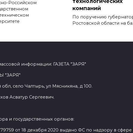
технологических
но-Российском
компаний
дарственном
техническом
По поручению губернато
ерситете
Ростовской области на ба
массовой информации: ГАЗЕТА "ЗАРЯ"
Ы "ЗАРЯ"
обл, село Чалтырь, ул Мясникяна, д 100.
хов Асватур Сергеевич.
ра и государственных органов:
9759 от 18 декабря 2020 выдано ФС по надзору в сфере