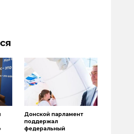
ся
й
Донской парламент
поддержал
о
федеральный