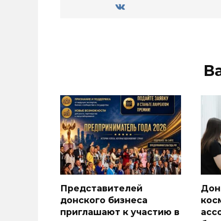
В
Представителей
Дон
донского бизнеса
кос
приглашают к участию в
асс