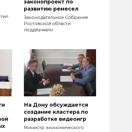
законопроект по
развитию ремесел
етил
Законодательное Собрание
Ростовской области
поддержало
ти
На Дону обсуждается
создание кластера по
вой
разработке видеоигр
ых
Министр экономического