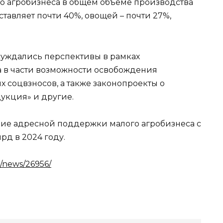
ого агробизнеса в общем объеме производства
тавляет почти 40%, овощей – почти 27%,
суждались перспективы в рамках
 в части возможности освобождения
х соцвзносов, а также законопроекты о
укция» и другие.
ние адресной поддержки малого агробизнеса с
лрд в 2024 году.
/news/26956/