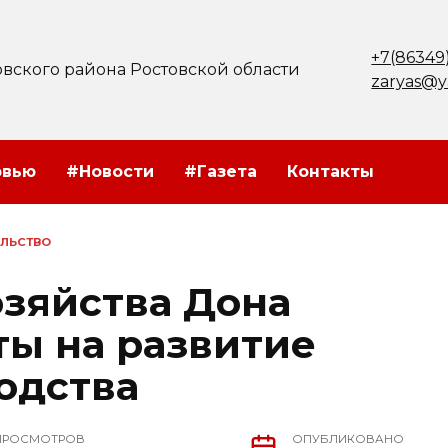
+7(86349
вского района Ростовской области
zaryas@y
рвью
#Новости
#Газета
Контакты
ЛЬСТВО
зяйства Дона
ты на развитие
одства
ПРОСМОТРОВ
ОПУБЛИКОВАНО