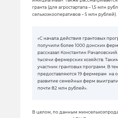
инициативы». Также рассматриваетс
гранта (для агростартапа – 1,5 млн ру
сельхозкооперативов – 5 млн рублей).
«С начала действия грантовых про
получили более 1000 донских ферм
рассказал Константин Рачаловский. 
тысячи фермерских хозяйств. Таки
участник грантовых программ. В те
предоставляются 19 фермерам на о
развитие семейных ферм выиграли
почти 82 млн рублей».
В целом, по данным минсельхозпрода