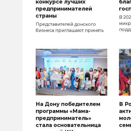
конкурсе лучших
бла
предпринимателей
гос
страны
В 202
микр
Представителей донского
подд
бизнеса приглашают принять
На Дону победителем
В Р
программы «Мама-
акт
предприниматель»
мол
стала основательница
сем