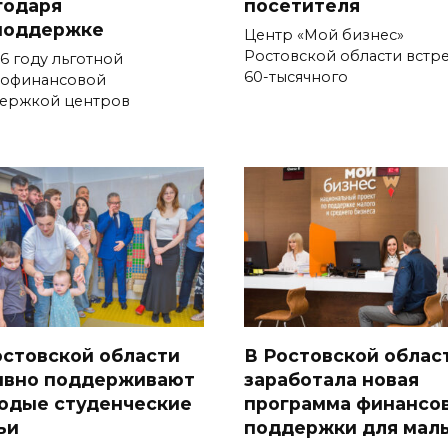
годаря
посетителя
поддержке
Центр «Мой бизнес»
Ростовской области встр
6 году льготной
60-тысячного
офинансовой
ержкой центров
остовской области
В Ростовской облас
ивно поддерживают
заработала новая
одые студенческие
программа финансо
ьи
поддержки для мал