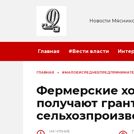
Перейти
к
содержанию
Новости Мяснико
Главная
#Вести власти
Инте
ГЛАВНАЯ
»
#МАЛОЕИСРЕДНЕЕПРЕДПРИНИМАТЕ
Фермерские хо
получают гран
сельхозпроизв
НА ЧТЕНИЕ