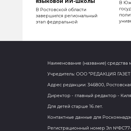
языковой ИИ-школы
В Юж
госу
В Ростовской области
поли
завершился региональный
унив
этап федеральной
Наименование (название) средства 
Учредитель: ООО "РЕДАКЦИЯ ГАЗЕТ
Адрес редакции: 346800, Ростовская 
Директор - главный редактор - Киля
Для детей старше 16 лет.
Контактные данные для Роскомнадзо
Регистрационный номер Эл №ФС77-7