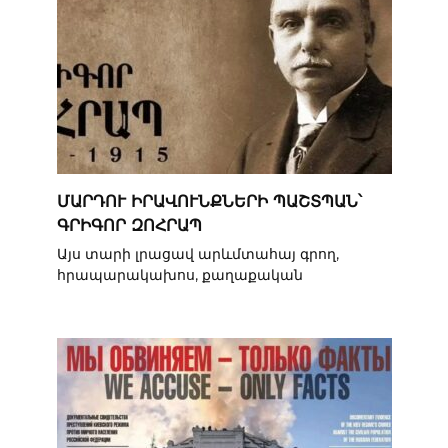
ՄԱՐԴՈՒ ԻՐԱՎՈՒՆՔՆԵՐԻ ՊԱՇՏՊԱՆ՝
ԳՐԻԳՈՐ ԶՈՀՐԱՊ
Այս տարի լրացավ արևմտահայ գրող,
հրապարակախոս, քաղաքական