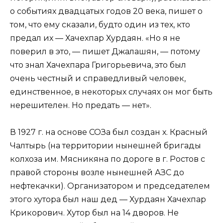
о событиях двадцатых годов 20 века, пишет о
том, что ему сказали, будто один из тех, кто
предал их — Хачехпар Хурдаян. «Но я не
поверил в это, — пишет Джалашян, — потому
что знал Хачехпара Григорьевича, это был
очень честный и справедливый человек,
единственное, в некоторых случаях он мог быть
нерешителен. Но предать — нет».
В 1927 г. на основе СОЗа был создан х. Красный
Чалтырь (на территории нынешней бригады
колхоза им. Мясникяна по дороге в г. Ростов с
правой стороны возле нынешней АЗС до
нефтекачки). Организатором и председателем
этого хутора был наш дед — Хурдаян Хачехпар
Крикорович. Хутор был на 14 дворов. Не