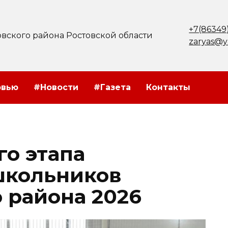
+7(86349
вского района Ростовской области
zaryas@y
рвью
#Новости
#Газета
Контакты
го этапа
школьников
 района 2026