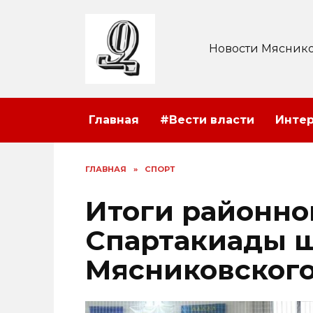
Перейти
к
содержанию
Новости Мяснико
Главная
#Вести власти
Инте
ГЛАВНАЯ
»
СПОРТ
Итоги районно
Спартакиады 
Мясниковского