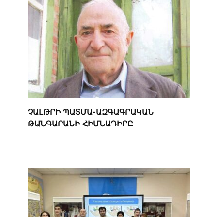
ՉԱԼԹՐԻ ՊԱՏՄԱ-ԱԶԳԱԳՐԱԿԱՆ
ԹԱՆԳԱՐԱՆԻ ՀԻՄՆԱԴԻՐԸ