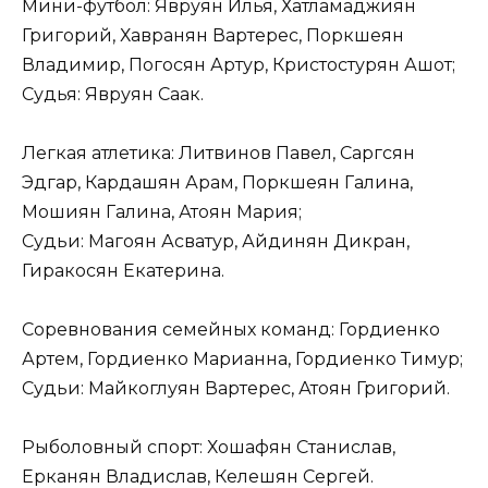
Мини-футбол: Явруян Илья, Хатламаджиян
Григорий, Хавранян Вартерес, Поркшеян
Владимир, Погосян Артур, Кристостурян Ашот;
Судья: Явруян Саак.
Легкая атлетика: Литвинов Павел, Саргсян
Эдгар, Кардашян Арам, Поркшеян Галина,
Мошиян Галина, Атоян Мария;
Судьи: Магоян Асватур, Айдинян Дикран,
Гиракосян Екатерина.
Соревнования семейных команд: Гордиенко
Артем, Гордиенко Марианна, Гордиенко Тимур;
Судьи: Майкоглуян Вартерес, Атоян Григорий.
Рыболовный спорт: Хошафян Станислав,
Ерканян Владислав, Келешян Сергей.