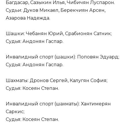
Багдасар, Сазыкин Илья, Чибичян Луспарон.
Судьи: Дуков Микаел, Берекчиян Арсен,
Азарова Надежда.
Шашки: Чебанян Юрий, Срабионян Сатник;
Судья: Андонян Гаспар.
Инвалидный спорт (шашки): Поповян Эдуард;
Судья: Андонян Гаспар.
Шахматы: Дронов Сергей, Калугян София;
Судья: Косеян Степан.
Инвалидный спорт (шахматы): Хантимерян
Саркис;
Судья: Косеян Степан.