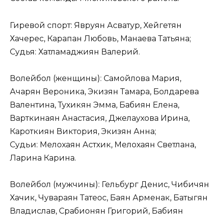
Гиревой спорт: Явруян Асватур, Хейгетян
Хачерес, Карапан Любовь, Манаева Татьяна;
Судья: Хатламаджиян Валерий.
Волейбол (женщины): Самойлова Мария,
Ачарян Вероника, Экизян Тамара, Болдарева
Валентина, Тухикян Эмма, Бабиян Елена,
Варткинаян Анастасия, Джелаухова Ирина,
Кароткиян Виктория, Экизян Анна;
Судьи: Мелохаян Астхик, Мелохаян Светлана,
Ларина Карина.
Волейбол (мужчины): Гельбург Денис, Чибичян
Хачик, Чувараян Татеос, Баян Арменак, Батыгян
Владислав, Срабионян Григорий, Бабиян