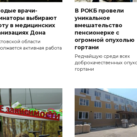
одые врачи-
В РОКБ провели
инаторы выбирают
уникальное
оту в медицинских
вмешательство
анизациях Дона
пенсионерке с
огромной опухолью
стовской области
гортани
олжается активная работа
Редчайшую среди всех
доброкачественных опух
гортани