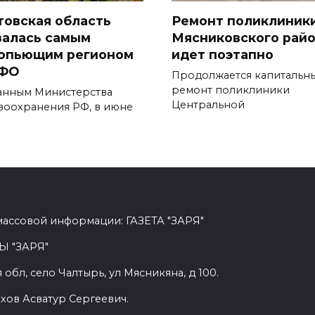
товская область
Ремонт поликлиник
залась самым
Мясниковского рай
опьющим регионом
идет поэтапно
ФО
Продолжается капитальн
ремонт поликли­ники
анным Министерства
Центральной
воохранения РФ, в июне
массовой информации: ГАЗЕТА "ЗАРЯ"
Ы "ЗАРЯ"
обл, село Чалтырь, ул Мясникяна, д 100.
хов Асватур Сергеевич.