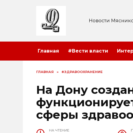
Перейти
к
содержанию
Новости Мяснико
Главная
#Вести власти
Инте
ГЛАВНАЯ
»
#ЗДРАВООХРАНЕНИЕ
На Дону созда
функционирует
сферы здраво
НА ЧТЕНИЕ