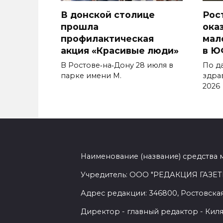
В донской столице
Рос
прошла
ока
профилактическая
мал
акция «Красивые люди»
в Ю
В Ростове‑на‑Дону 28 июля в
По д
парке имени М.
здра
2026
Наименование (название) средства 
Учредитель: ООО "РЕДАКЦИЯ ГАЗЕТ
Адрес редакции: 346800, Ростовская 
Директор - главный редактор - Киля