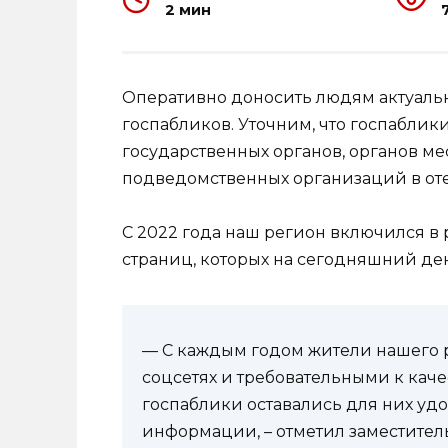
2 мин
Оперативно доносить людям актуаль
госпабликов. Уточним, что госпаблик
государственных органов, органов ме
подведомственных организаций в оте
С 2022 года наш регион включился в
страниц, которых на сегодняшний ден
— С каждым годом жители нашего р
соцсетях и требовательными к качес
госпаблики оставались для них у
информации, – отметил заместител