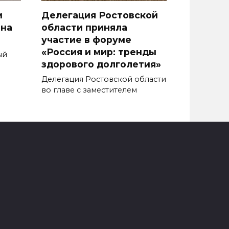
и
Делегация Ростовской
она
области приняла
участие в форуме
«Россия и мир: тренды
ый
здорового долголетия»
Делегация Ростовской области
во главе с заместителем