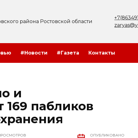
+7(86349
вского района Ростовской области
zaryas@y
рвью
#Новости
#Газета
Контакты
но и
 169 пабликов
охранения
ПРОСМОТРОВ
ОПУБЛИКОВАНО