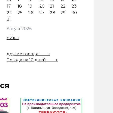
17
18
19
20
21
22
23
24
25
26
27
28
29
30
31
Август 2026
« Июл
другие города 🡒
Погода на 10 дней 🡒
ся