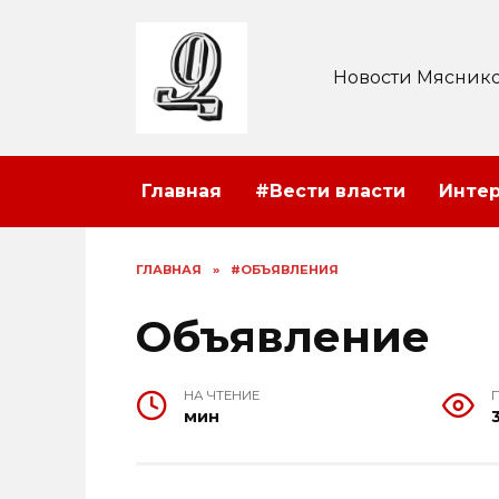
Перейти
к
содержанию
Новости Мяснико
Главная
#Вести власти
Инте
ГЛАВНАЯ
»
#ОБЪЯВЛЕНИЯ
Объявление
НА ЧТЕНИЕ
мин