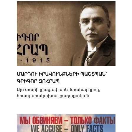
ՄԱՐԴՈՒ ԻՐԱՎՈՒՆՔՆԵՐԻ ՊԱՇՏՊԱՆ՝
ԳՐԻԳՈՐ ԶՈՀՐԱՊ
Այս տարի լրացավ արևմտահայ գրող,
հրապարակախոս, քաղաքական