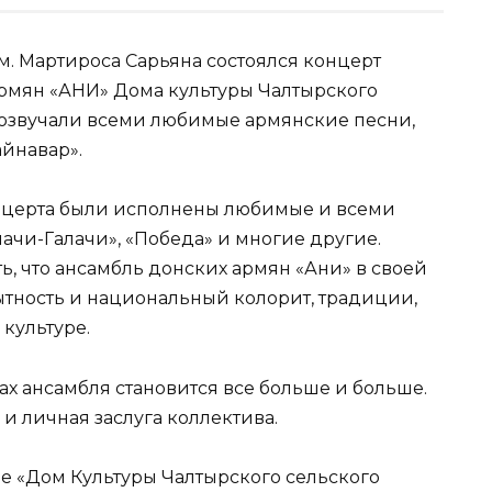
им. Мартироса Сарьяна состоялся концерт
рмян «АНИ» Дома культуры Чалтырского
розвучали всеми любимые армянские песни,
айнавар».
онцерта были исполнены любимые и всеми
лачи-Галачи», «Победа» и многие другие.
ь, что ансамбль донских армян «Ани» в своей
бытность и национальный колорит, традиции,
 культуре.
х ансамбля становится все больше и больше.
 и личная заслуга коллектива.
 «Дом Культуры Чалтырского сельского