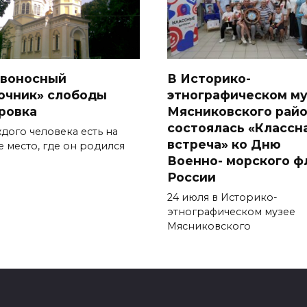
воносный
В Историко-
очник» слободы
этнографическом м
ровка
Мясниковского рай
состоялась «Классн
дого человека есть на
встреча» ко Дню
е место, где он родился
Военно- морского ф
России
24 июля в Историко-
этнографическом музее
Мясниковского