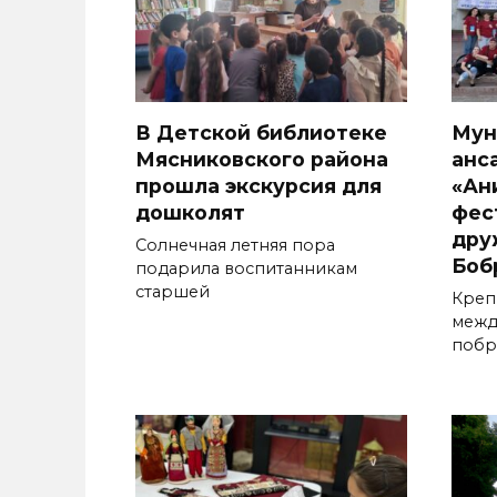
В Детской библиотеке
Мун
Мясниковского района
анс
прошла экскурсия для
«Ан
дошколят
фес
дру
Солнечная летняя пора
Боб
подарила воспитанникам
старшей
Креп
межд
побр