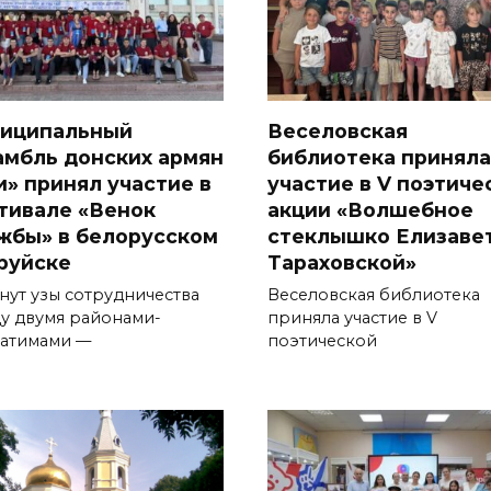
иципальный
Веселовская
амбль дон­ских армян
библиотека приняла
и» принял участие в
участие в V поэтиче
тивале «Венок
акции «Волшебное
жбы» в белорусском
стеклышко Елизаве
руйске
Тараховской»
нут узы сотрудничества
Веселовская библиотека
у двумя районами-
приняла участие в V
атима­ми —
поэтической