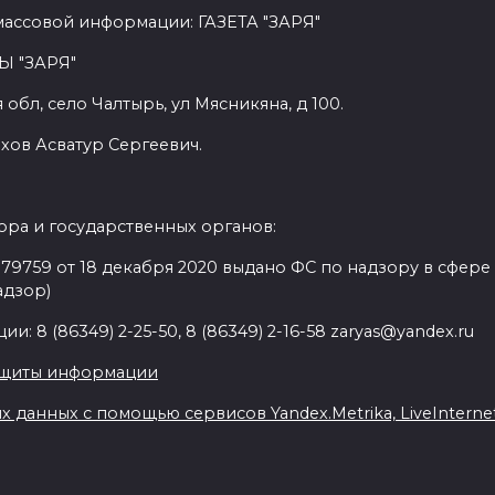
массовой информации: ГАЗЕТА "ЗАРЯ"
Ы "ЗАРЯ"
обл, село Чалтырь, ул Мясникяна, д 100.
хов Асватур Сергеевич.
ра и государственных органов:
9759 от 18 декабря 2020 выдано ФС по надзору в сфере
адзор)
: 8 (86349) 2-25-50, 8 (86349) 2-16-58 zaryas@yandex.ru
ащиты информации
данных с помощью сервисов Yandex.Metrika, LiveInternet,