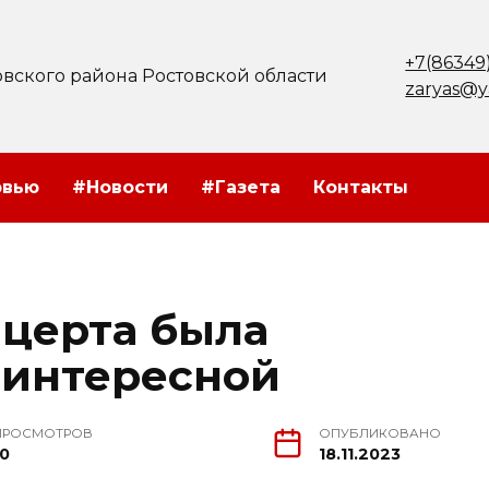
+7(86349
вского района Ростовской области
zaryas@y
рвью
#Новости
#Газета
Контакты
церта была
 интересной
ПРОСМОТРОВ
ОПУБЛИКОВАНО
10
18.11.2023