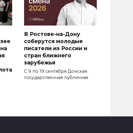
В Ростове-на-Дону
узее
соберутся молодые
она
писатели из России и
ая
стран ближнего
зарубежья
лота
С 9 по 19 сентября Донская
государственная публичная