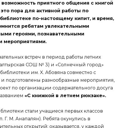
 возможность приятного общения с книгой
 это пора для активной рабо­ты по
 библиотеке по-настоящему кипит, и время,
омнится ребятам увле­кательными
ыми героями, познава­тельными
и мероприятиями.
ательных встреч в период работы лет­них
лтырская СОШ № 3) и «Солнечный го­род»
библиотеки им. X. Абовяна совмес­тно с
 и подготовлены разнообразные ме­роприятия,
ект по организации содержа­тельного досуга
названием
«С книжкой в летнем рюкзаке».
блиотеки стали учащиеся первых клас­сов
 Г. М. Анапалян). Ребята окунулись в
тельных открытий: оказывается, у каждой