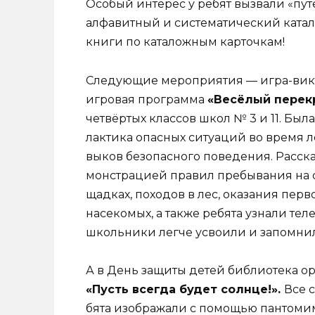
Особый интерес у ребят вызвали «пу
алфавитный и систематический ка­тал
книги по каталожным карточкам!
Следующие мероприятия — игра-вик
игровая программа
«Весёлый перек
четвёртых классов школ № 3 и 11. Был
лактика опасных ситуаций во время л
выков безопасного поведения. Расска
монстрацией правил пребывания на сол
щадках, походов в лес, оказания перво
насекомых, а также ребята узнали те­
школьники легче усвоили и запомнил
А в День защиты детей библиотека о
«Пусть всегда будет солнце!».
Все 
бята изображали с помощью пантомим