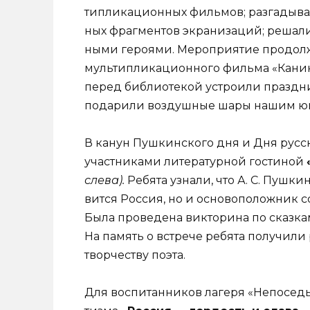
типликационных фильмов; разгадывал
ных фрагментов экранизаций; решали
ными героями. Мероприятие продол
мультипликационно­го фильма «Кани
перед библиотекой устроили праздн
подарили воздушные шары нашим юн
В канун Пушкинского дня и Дня русско
участниками литературной гостиной
слева).
Ребята узнали, что А. С. Пушки
вится Россия, но и основоположник с
Была проведена викторина по сказкам 
На память о встрече ребята получили
творчеству поэта.
Для воспитанников лагеря «Непоседы