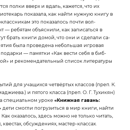
т­ся полки вверх и вдаль, кажется, что их
о­текарь показала, как найти нужную книгу в
о­классникам это показалось почти вол­
 — ребятам объяснили, как записаться в
гут брать книги домой, что они и сделали са­
я­тия была проведена небольшая игровая
 подарки — памятки «Как вести себя в биб­
гой» и рекомендательный список литературы
ытий для учащихся четвёртых классов (преп. К.
амаджиева.) и пятого класса (преп. О. Г. Тухикян)
На специальном уроке
«Книжная гавань:
»
дети смогли погрузиться в мир книги, найти
 Как оказалось, здесь можно не только читать,
, квестах, обсуждениях, мастер-классах.