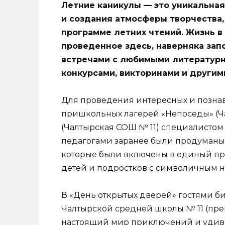
Летние каникулы — это уникальная
и создания атмосферы твор­чества,
программе летних чтений. Жизнь в
проведенное здесь, наверняка зап
встречами с любимыми литературн
конкурсами, викторинами и другим
Для проведения интересных и позна­в
пришкольных лагерей «Непоседы» (Ча
(Чалтырская СОШ № 11) специали­стом 
педагогами заранее были проду­маны
которые были включены в единый про
детей и подростков с символичным 
В «День открытых дверей» гостями би
Чалтырской средней школы № 11 (преп.
настоящий мир приключений и удиви­