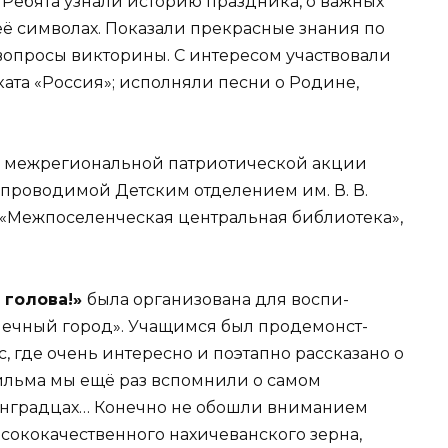
.
Ре­бята узнали историю праздника, о важных
её символах. Показали прекрасные знания по
 воп­росы викторины. С интересом участвова­ли
ката «Россия»; исполняли песни о Родине,
 межрегиональной патриотической акции
про­водимой Детским отделением им. В. В.
«Меж­поселенческая центральная библиотека»,
 голова!»
была организована для воспи­
еч­ный город». Учащимся был продемонст­
 где очень интересно и поэтапно рассказано о
ильма мы ещё раз вспомнили о самом
инг­радцах… Конечно не обошли вниманием
о­кокачественного нахичеванского зерна,