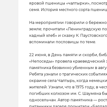
яровой пшеницы «чалтырки», посмо
семя. История местного сорта пшениц
На мероприятии говорили о бережном
земле; прочитали «Ленинградскую поэм
кадный хлеб» и сказку К. Паустовског
вспоминали пословицы по теме.
22 июня, в День памяти и скорби, би
«Непоседы» провела краеведческий 
памятника безвинно убиенным в авгус
Ребята узнали о трагических собы­ти
окраине села Чалтырь, когда не­мецк
жителей. Узнали, что в 1975 году, в ч
погибших колхозом им. С. Шаумяна бы
односельчан. Автор памятника — рос­т
питанники лагеря прочитали «Балладу