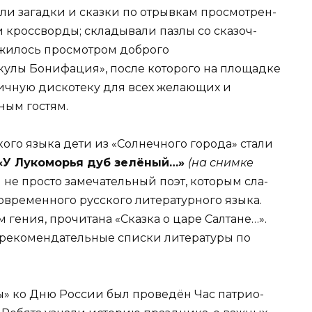
и загадки и сказки по отрывкам просмотрен­
 кроссворды; складывали пазлы со сказоч­
жилось просмотром доброго
кулы Бонифация», после которого на площадке
ичную дискотеку для всех желающих и
ым гостям.
­го языка дети из «Солнечного города» ста­ли
«У Лукоморья дуб зелёный…»
(на снимке
н не просто замечательный поэт, которым сла­
овре­менного русского литературного языка.
ге­ния, прочитана «Сказка о царе Салтане…».
 ре­комендательные списки литературы по
» ко Дню России был проведён Час патрио­