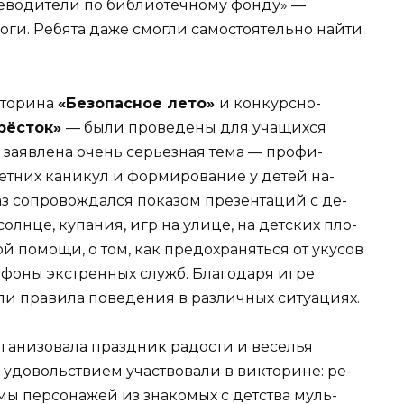
теводители по библиотечному фонду» —
оги. Ребята даже смогли самостоятель­но найти
­торина
«Безопасное лето»
и конкурсно­
рёс­ток»
— были проведены для учащихся
а заявлена очень серьезная тема — профи­
ет­них каникул и формирование у детей на­
з со­провождался показом презентаций с де­
н­це, купания, игр на улице, на детских пло­
й помощи, о том, как предохраняться от уку­сов
лефоны экстренных служб. Благодаря игре
и пра­вила поведения в различных ситуациях.
рганизовала праздник радости и веселья
с удо­вольствием участвовали в викторине: ре­
ы персонажей из знакомых с детства муль­