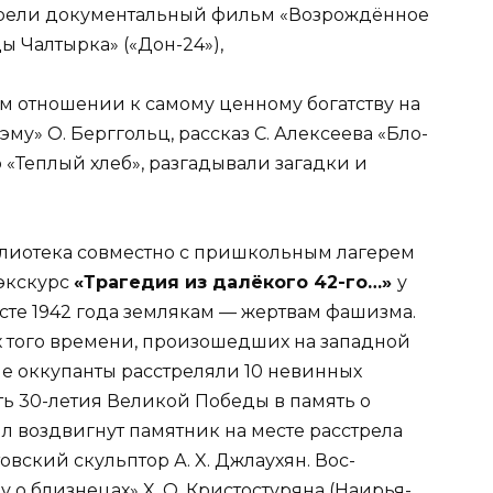
трели документальный фильм «Возрождённое
ы Чалтырка» («Дон-24»),
 отношении к самому ценному богатству на
у» О. Берггольц, рассказ С. Алексеева «Бло­
о «Теплый хлеб», разгадывали загадки и
б­лиотека совместно с пришкольным лаге­рем
экскурс
«Трагедия из далёкого 42-го…»
у
те 1942 года землякам — жертвам фашиз­ма.
ях того времени, произошедших на за­падной
ие оккупанты расстреляли 10 невин­ных
есть 30-летия Великой Победы в память о
л воздвигнут памятник на месте расстре­ла
овский скульптор А. X. Джлаухян. Вос­
 о близнецах» X. О. Кристостуряна (Наирья-