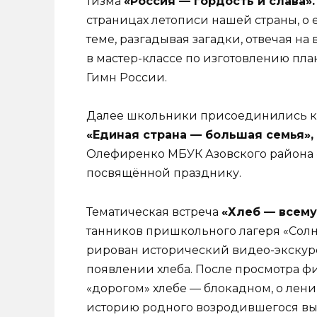
тизма
«Россия — гордость и слава»
страницах летописи нашей страны, о 
теме, разгадывая загадки, отвечая на
в мастер-классе по изготовлению пла­
Гимн России.
Далее школьники присоединились к
«Единая страна — большая семья»,
Олефиренко МБУК Азовского района 
посвящённой празднику.
Тематическая встреча
«Хлеб — всему
танников пришкольного лагеря «Солн
рирован исторический видео-экскурс,
появлении хлеба. После просмотра ф
«дорогом» хлебе — блокадном, о лен
историю родного возродившегося выс