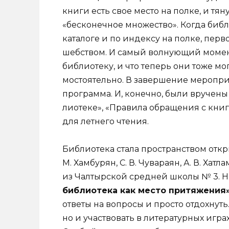
книги есть свое место на полке, и тяну
«бесконечное множество». Когда библи
каталоге и по индексу на полке, перв
шебством. И самый волнующий момент
библиотеку, и что теперь они тоже мо
мостоятельно. В завершение меропри
программа. И, конечно, были вручены
лиотеке», «Правила обращения с кни
для летнего чтения.
Библиотека стала пространством от­кр
М. Хамбурян, С. В. Чувараян, А. В. Хатл
из Чалтырской сред­ней школы № 3. 
библиотека как мес­то притяжения
ответы на вопросы и просто отдохнуть.
но и участвовать в литературных играх