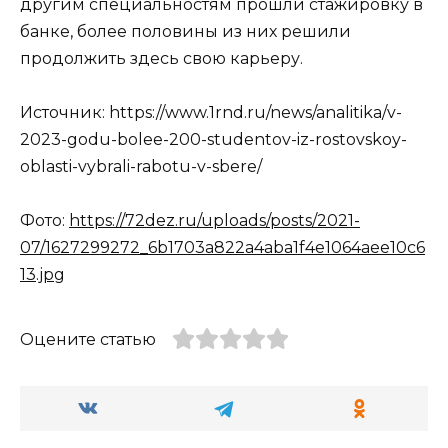
другим специальностям прошли стажировку в
банке, более половины из них решили
продолжить здесь свою карьеру.
Источник: https://www.1rnd.ru/news/analitika/v-
2023-godu-bolee-200-studentov-iz-rostovskoy-
oblasti-vybrali-rabotu-v-sbere/
Фото:
https://72dez.ru/uploads/posts/2021-
07/1627299272_6b1703a822a4aba1f4e1064aee10c6
13.jpg
Оцените статью