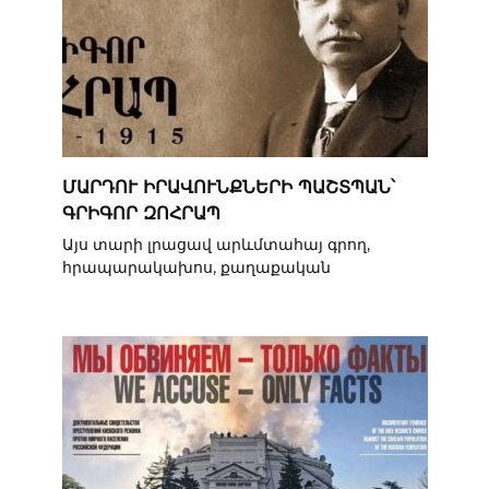
ՄԱՐԴՈՒ ԻՐԱՎՈՒՆՔՆԵՐԻ ՊԱՇՏՊԱՆ՝
ԳՐԻԳՈՐ ԶՈՀՐԱՊ
Այս տարի լրացավ արևմտահայ գրող,
հրապարակախոս, քաղաքական