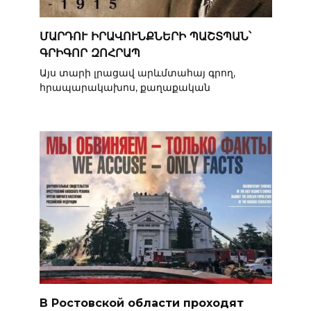
ՄԱՐԴՈՒ ԻՐԱՎՈՒՆՔՆԵՐԻ ՊԱՇՏՊԱՆ՝
ԳՐԻԳՈՐ ԶՈՀՐԱՊ
Այս տարի լրացավ արևմտահայ գրող,
հրապարակախոս, քաղաքական
В Ростовской области проходят