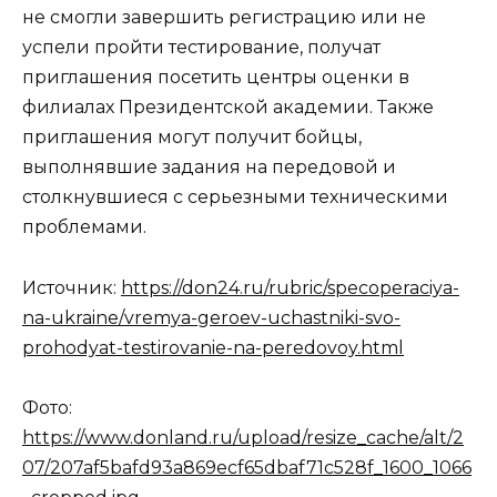
не смогли завершить регистрацию или не
успели пройти тестирование, получат
приглашения посетить центры оценки в
филиалах Президентской академии. Также
приглашения могут получит бойцы,
выполнявшие задания на передовой и
столкнувшиеся с серьезными техническими
проблемами.
Источник:
https://don24.ru/rubric/specoperaciya-
na-ukraine/vremya-geroev-uchastniki-svo-
prohodyat-testirovanie-na-peredovoy.html
Фото:
https://www.donland.ru/upload/resize_cache/alt/2
07/207af5bafd93a869ecf65dbaf71c528f_1600_1066