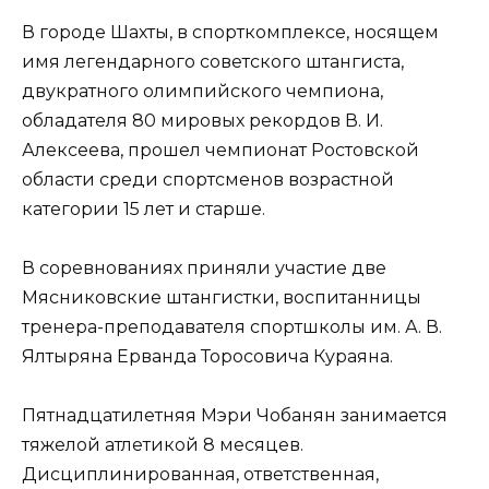
В городе Шах­ты, в спорткомплексе, носящем
имя легендарного советского штангиста,
двукратного олимпийского чемпиона,
обладателя 80 мировых рекордов В. И.
Алексеева, прошел чемпионат Ростов­ской
области среди спортсменов воз­растной
категории 15 лет и старше.
В соревнованиях приняли участие две
Мясниковские штангистки, воспи­танницы
тренера-преподавателя спортшколы им. А. В.
Ялтыряна Ерван­да Торосовича Кураяна.
Пятнадцатилетняя Мэри Чобанян занимается
тяжелой атлетикой 8 ме­сяцев.
Дисциплинированная, ответ­ственная,