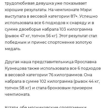
трудолюбивая девушка уже показывает
хорошие результаты. На чемпионате Мэри
выступала в весовой категории 87+. Успешно
использова­ла все 6 подходов к снаряду и в
сумме двоеборья набрала 103 килограмма
(рывок 47 кг, толчок 56 кг). Этот ре­зультат стал
победным и принес спорт­сменке золотую
медаль.
Другая наша представительница Ярославна
Кузнецова также использо­вала все 6 подходов
в весовой катего­рии 76 килограммов. Она
набрала в сумме 102 килограмма (рывок 44 кг,
толчок 58 кг) и стала бронзовым при­зером
чемпионата.
Кстати, обе мясниковские спорт­сменки