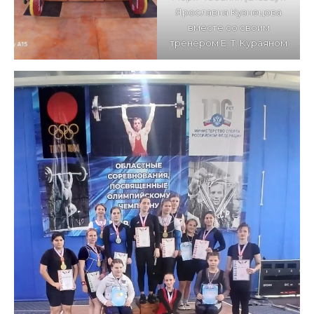
Ярославна Кузнецова
вместе со сво­им
тренером Е. Т. Кураяном