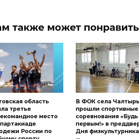
ам также может понравить
товская область
В ФОК села Чалтыр
яла третье
прошли спортивные
екомандное место
соревнования «Будь
Спартакиаде
первым!» в преддве
одежи России по
Дня физкультурника
бному спорту