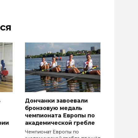
ся
ь
Дончанки завоевали
бронзовую медаль
чемпионата Европы по
рии
академической гребле
Чемпионат Европы по