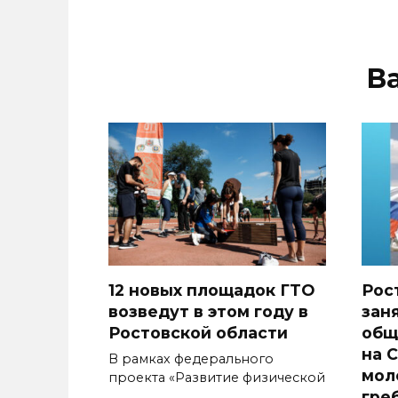
В
12 новых площадок ГТО
Рос
возведут в этом году в
зан
Ростовской области
общ
на 
В рамках федерального
мол
проекта «Развитие физической
гре