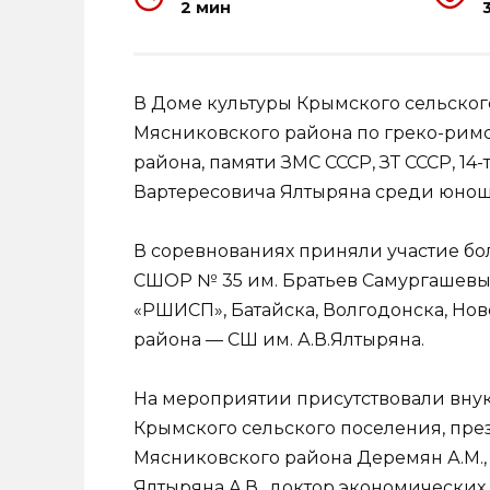
2 мин
В Доме культуры Крымского сельског
Мясниковского района по греко-римс
района, памяти ЗМС СССР, ЗТ СССР, 1
Вартересовича Ялтыряна среди юноше
В соревнованиях приняли участие бол
СШОР № 35 им. Братьев Самургашевы
«РШИСП», Батайска, Волгодонска, Нов
района — СШ им. А.В.Ялтыряна.
На мероприятии присутствовали внук,
Крымского сельского поселения, пр
Мясниковского района Деремян А.М.,
Ялтыряна А.В., доктор экономических 