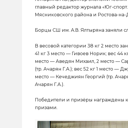
главный редактор журнала «Юг-спорт
Мясниковского района и Ростова-на-
Борцы СШ им. А.В. Ялтыряна заняли 
В весовой категории 38 кг 2 место зан
41 кг 3 место — Гивоев Норик; вес 44 
место — Аведян Михаил, 2 место — С
(тр. Ачарян Г.А.); вес 52 кг 1 место — Д
место — Кечеджиян Георгий (тр. Ачарян 
Ачарян Г.А.).
Победители и призёры награждены к
призами.