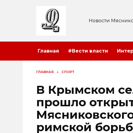
Перейти
к
содержанию
Новости Мяснико
Главная
#Вести власти
Инте
ГЛАВНАЯ
»
СПОРТ
В Крымском се
прошло открыт
Мясниковского
римской борьбе