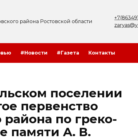
+7(86349
вского района Ростовской области
zaryas@y
рвью
#Новости
#Газета
Контакты
льском поселении
ое первенство
 района по греко-
 памяти А. В.