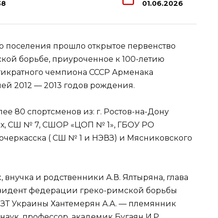
38
01.06.2026
о поселения прошло открытое первенство
кой борьбе, приуроченное к 100-летию
4-тикратного чемпиона СССР Арменака
й 2012 — 2013 годов рождения.
ее 80 спортсменов из: г. Ростов-на-Дону
х, СШ № 7, СШОР «ЦОП № 1», ГБОУ РО
очеркасска ( СШ № 1 и НЭВЗ) и Мясниковского
 внучка и родственники А.В. Ялтыряна, глава
езидент федерации греко-римской борьбы
 ЗТ Украины Хантемерян А.А. — племянник
наук, профессор, академик Бугаян И.Р.,