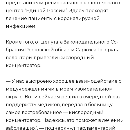
представители региональ­ного волонтерского
цент­ра “Единой России”. Здесь проходят
лечение пациенты с коронавирус­ной
инфекцией.
Кроме того, от депута­та Законодательного Со­
брания Ростовской облас­ти Саркиса Гогоряна
волон­теры привезли кислород­ный
концентратор.
— У нас выстроено хо­рошее взаимодействие с
медучреждениями в моем избирательном
округе. Вот и сейчас я решил в очеред­ной раз
поддержать меди­ков, передал в больницу
самое востребованное — кислородный
концентра­тор. Надеюсь, это поможет в лечении
заболевших”, — подчеркнул парламента­рий.