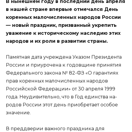
В нынешнем году в пос­ледний день апреля
в нашей стране впервые отмечался День
коренных малочислен­ных народов России
— новый праздник, призванный укре­пить
уважение к историчес­кому наследию этих
наро­дов и их роли в развитии страны.
Памятная дата учреждена Указом Президента
России и приурочена к годовщине при­нятия
Федерального закона № 82-ФЗ «О гарантиях
прав коренных малочисленных наро­дов
Российской Федерации» от 30 апреля 1999
года. Неудиви­тельно, что в Год единства на­
родов России этот день приоб­ретает особое
значение.
В преддверии важного праздника для