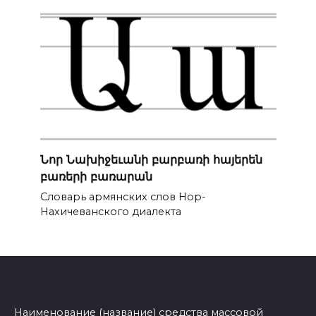
Նոր Նախիջեւանի բարբառի հայերեն
բառերի բառարան
Словарь армянских слов Нор-
Нахичеванского диалекта
Наименование (название) средства массовой