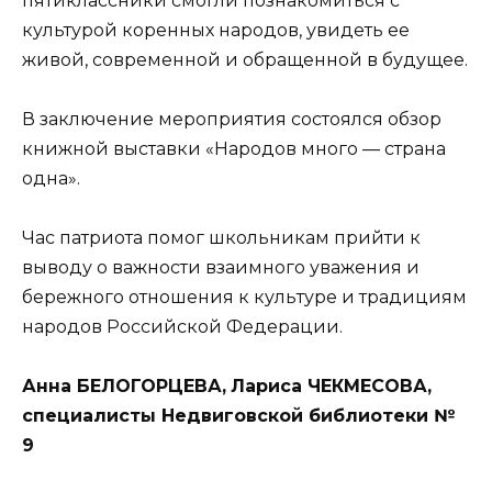
пя­тиклассники смогли познако­миться с
культурой коренных народов, увидеть ее
живой, со­временной и обращенной в будущее.
В заключение мероприятия состоялся обзор
книжной вы­ставки «Народов много — стра­на
одна».
Час патриота помог школь­никам прийти к
выводу о важ­ности взаимного уважения и
бережного отношения к куль­туре и традициям
народов Российской Федерации.
Анна БЕЛОГОРЦЕВА,
Лариса ЧЕКМЕСОВА,
специалисты Недвигов­ской библиотеки №
9