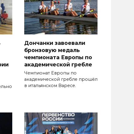
ь
Дончанки завоевали
бронзовую медаль
чемпионата Европы по
рии
академической гребле
Чемпионат Европы по
академической гребле прошёл
в итальянском Варесе.
ельно