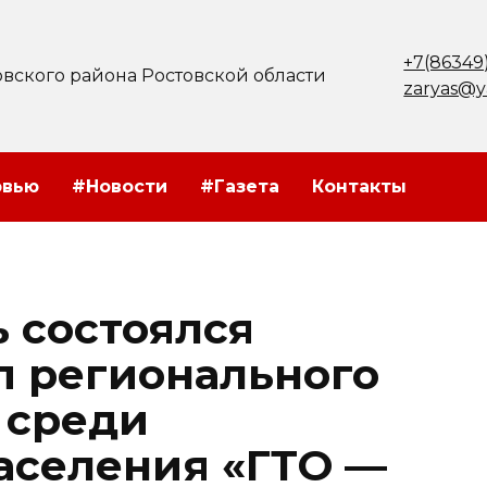
+7(86349
вского района Ростовской области
zaryas@y
рвью
#Новости
#Газета
Контакты
ь состоялся
п регионального
 среди
аселения «ГТО —