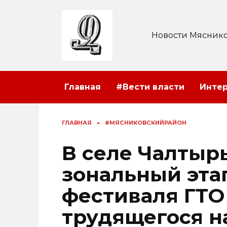
Перейти
к
содержанию
Новости Мяснико
Главная
#Вести власти
Инте
ГЛАВНАЯ
»
#МЯСНИКОВСКИЙРАЙОН
В селе Чалтыр
зональный эта
фестиваля ГТО
трудящегося н