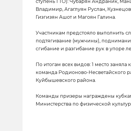
ступень ГТО): Чубарян Андраник, Ман
Владимир, Агаглуян Руслан, Кузнецов
Гизгизян Ашот и Магоян Галина.
Участникам предстояло выполнить сле
подтягивание (мужчины), поднимание
сгибание и разгибание рук в упоре л
По итогам всех видов: 1 место заняла
команда Родионово-Несветайского ра
Куйбышевского района.
Команды призеры награждены кубкам
Министерства по физической культуре