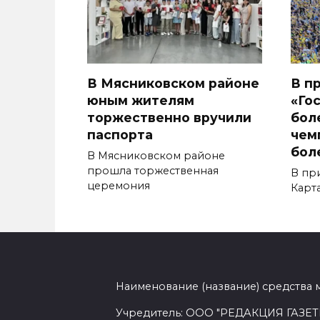
В Мясниковском районе
В п
юным жителям
«Го
торжественно вручили
бол
паспорта
чем
бол
В Мясниковском районе
прошла торжественная
В пр
церемония
Карт
Наименование (название) средства 
Учредитель: ООО "РЕДАКЦИЯ ГАЗЕТ