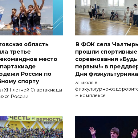
товская область
В ФОК села Чалтыр
яла третье
прошли спортивные
екомандное место
соревнования «Будь
Спартакиаде
первым!» в преддве
одежи России по
Дня физкультурника
бному спорту
31 июля в
физкультурно‑оздоровит
л XIII летней Спартакиады
м комплексе
ихся России