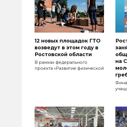
12 новых площадок ГТО
Рос
возведут в этом году в
зан
Ростовской области
общ
на 
В рамках федерального
мол
проекта «Развитие физической
гре
Фина
учащ