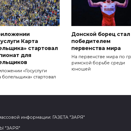
риложении
Донской борец стал
суслуги Карта
победителем
ельщика» стартовал
первенства мира
пионат для
На первенстве мира по г
ельщиков
римской борьбе среди
юношей
иложении «Госуслуги
а болельщика» стартовал
массовой информации: ГАЗЕТА "ЗАРЯ"
Ы "ЗАРЯ"