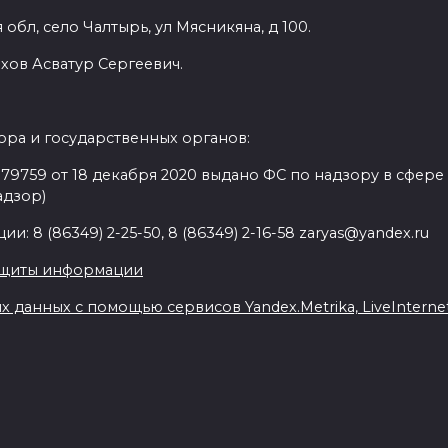
обл, село Чалтырь, ул Мясникяна, д 100.
хов Асватур Сергеевич.
ра и государственных органов:
9759 от 18 декабря 2020 выдано ФС по надзору в сфере
адзор)
: 8 (86349) 2-25-50, 8 (86349) 2-16-58 zaryas@yandex.ru
ащиты информации
данных с помощью сервисов Yandex.Metrika, LiveInternet,