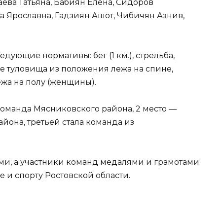
аева Татьяна, Бабиян Елена, Сидоров
а Ярославна, Гадзиян Ашот, Чибичян Азнив,
дующие нормативы: бег (1 км.), стрельба,
 туловища из положения лежа на спине,
ежа на полу (женщины).
 команда Мясниковского района, 2 место —
йона, третьей стала команда из
и, а участники команд медалями и грамотами
 и спорту Ростовской области.