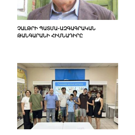
ՉԱԼԹՐԻ ՊԱՏՄԱ-ԱԶԳԱԳՐԱԿԱՆ
ԹԱՆԳԱՐԱՆԻ ՀԻՄՆԱԴԻՐԸ