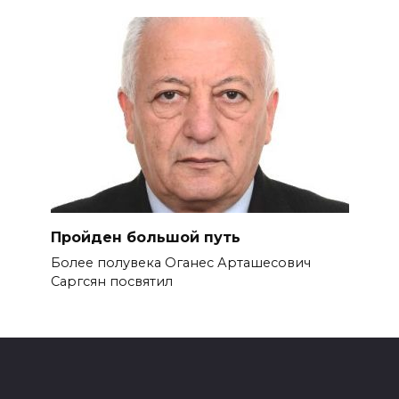
Пройден большой путь
Более полувека Оганес Арташесо­вич
Саргсян посвятил