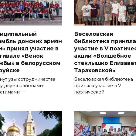
иципальный
Веселовская
амбль дон­ских армян
библиотека приняла
и» принял участие в
участие в V поэтиче
тивале «Венок
акции «Волшебное
жбы» в белорусском
стеклышко Елизаве
руйске
Тараховской»
нут узы сотрудничества
Веселовская библиотека
у двумя районами-
приняла участие в V
атима­ми —
поэтической