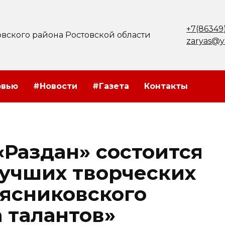
+7(86349
вского района Ростовской области
zaryas@y
рвью
#Новости
#Газета
Контакты
 «Раздан» состоится
лучших творческих
ясниковского
 талантов»