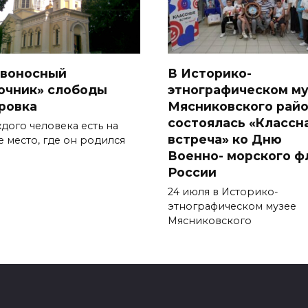
воносный
В Историко-
очник» слободы
этнографическом м
ровка
Мясниковского рай
состоялась «Классн
дого человека есть на
встреча» ко Дню
е место, где он родился
Военно- морского ф
России
24 июля в Историко-
этнографическом музее
Мясниковского