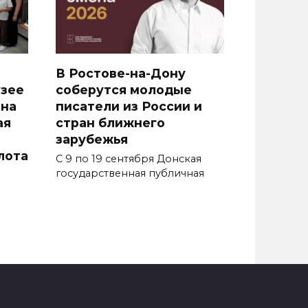
В Ростове-на-Дону
узее
соберутся молодые
она
писатели из России и
ая
стран ближнего
зарубежья
лота
С 9 по 19 сентября Донская
государственная публичная