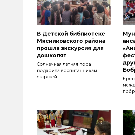
В Детской библиотеке
Мун
Мясниковского района
анс
прошла экскурсия для
«Ан
дошколят
фес
дру
Солнечная летняя пора
Боб
подарила воспитанникам
старшей
Креп
межд
побр