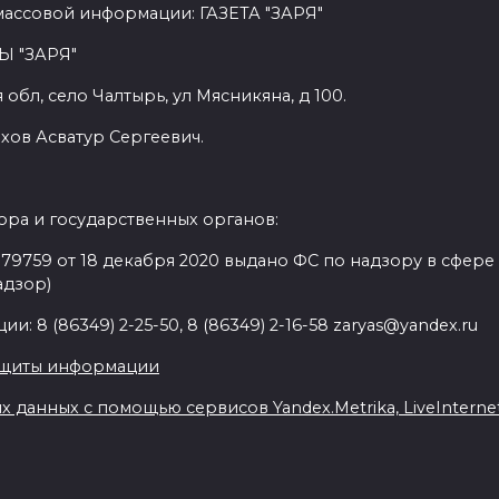
массовой информации: ГАЗЕТА "ЗАРЯ"
Ы "ЗАРЯ"
обл, село Чалтырь, ул Мясникяна, д 100.
хов Асватур Сергеевич.
ра и государственных органов:
9759 от 18 декабря 2020 выдано ФС по надзору в сфере
адзор)
: 8 (86349) 2-25-50, 8 (86349) 2-16-58 zaryas@yandex.ru
ащиты информации
данных с помощью сервисов Yandex.Metrika, LiveInternet,