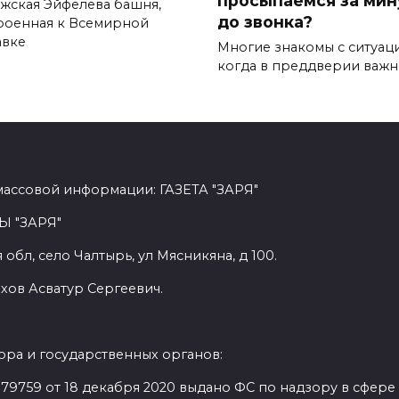
жская Эйфелева башня,
до звонка?
роенная к Всемирной
авке
Многие знакомы с ситуац
когда в преддверии важн
массовой информации: ГАЗЕТА "ЗАРЯ"
Ы "ЗАРЯ"
обл, село Чалтырь, ул Мясникяна, д 100.
хов Асватур Сергеевич.
ра и государственных органов:
9759 от 18 декабря 2020 выдано ФС по надзору в сфере