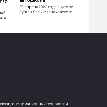
29 апреля 2026 года в хуторе
Султан-Салы Мясниковского
ией,
ого
 связи, информационных технологий