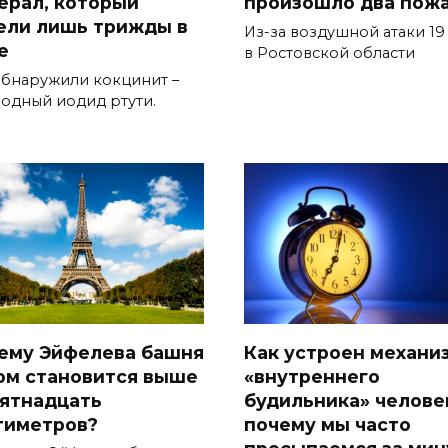
ерал, который
произошло два пож
ели лишь трижды в
Из-за воздушной атаки 19
е
в Ростовской области
обнаружили кокцинит –
одный иодид ртути.
ему Эйфелева башня
Как устроен механи
ом становится выше
«внутреннего
пятнадцать
будильника» челове
тиметров?
почему мы часто
просыпаемся за мин