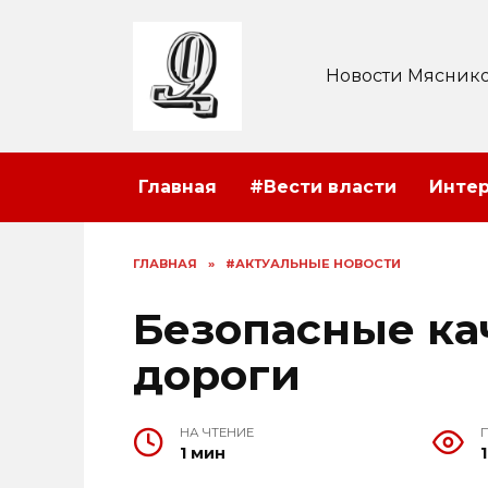
Перейти
к
содержанию
Новости Мяснико
Главная
#Вести власти
Инте
ГЛАВНАЯ
»
#АКТУАЛЬНЫЕ НОВОСТИ
Безопасные ка
дороги
НА ЧТЕНИЕ
1 мин