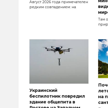
мин
Август 2026 года примечателен
вид
редким совпадением: на
мир
Там 
прир
Поч
Украинский
лет
беспилотник повредил
на 
здание общепита в
сан
Ростове на Западном