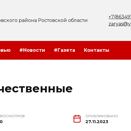
+7(86349
вского района Ростовской области
zaryas@y
рвью
#Новости
#Газета
Контакты
чественные
ПРОСМОТРОВ
ОПУБЛИКОВАНО
10
27.11.2023