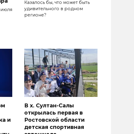
ара
Казалось бы, что может быть
удивительного в родном
 июля
регионе?
зм
В х. Султан-Салы
открылась первая в
ка и
Ростовской области
детская спортивная
уту
автошкола