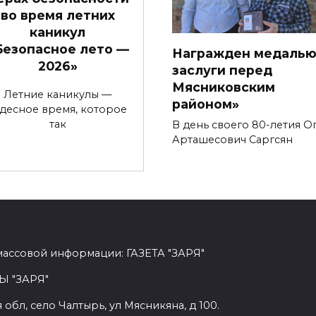
во время летних
каникул
Безопасное лето —
Награжден медалью
2026»
заслуги перед
Мясниковским
Летние каникулы —
районом»
удесное время, которое
так
В день своего 80-летия О
Арташесо­вич Саргсян
массовой информации: ГАЗЕТА "ЗАРЯ"
Ы "ЗАРЯ"
обл, село Чалтырь, ул Мясникяна, д 100.