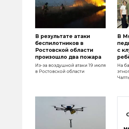
В результате атаки
В М
беспилотников в
пед
Ростовской области
с к
произошло два пожара
реб
Из-за воздушной атаки 19 июля
На б
в Ростовской области
этно
Чалт
м