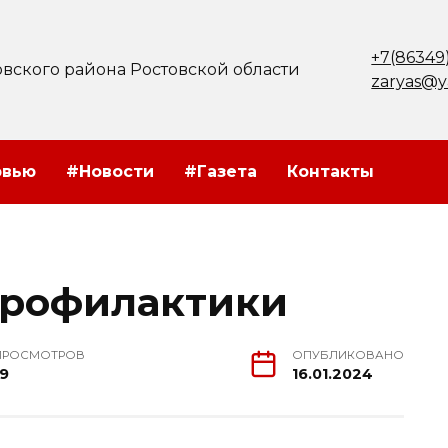
+7(86349
вского района Ростовской области
zaryas@y
рвью
#Новости
#Газета
Контакты
профилактики
ПРОСМОТРОВ
ОПУБЛИКОВАНО
19
16.01.2024