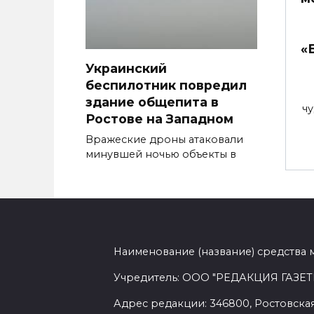
«
Украинский
беспилотник повредил
здание общепита в
ч
Ростове на Западном
Вражеские дроны атаковали
минувшей ночью объекты в
Наименование (название) средства 
Учредитель: ООО "РЕДАКЦИЯ ГАЗЕТ
Адрес редакции: 346800, Ростовская 