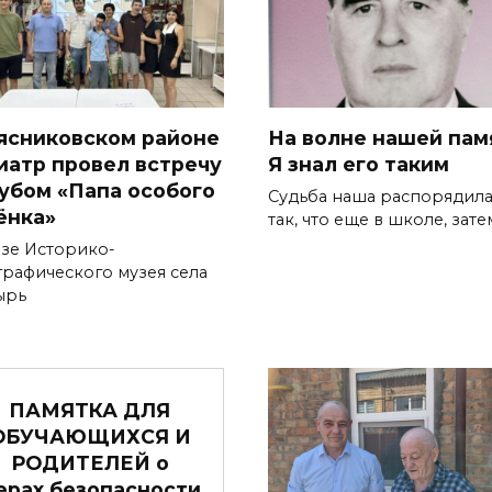
ясниковском районе
На волне нашей пам
иатр провел встречу
Я знал его таким
лубом «Папа особого
Судьба наша распорядила
ёнка»
так, что еще в школе, зате
азе Историко-
графического музея села
ырь
ПАМЯТКА ДЛЯ
ОБУЧАЮЩИХСЯ И
РОДИТЕЛЕЙ о
ерах безопасности