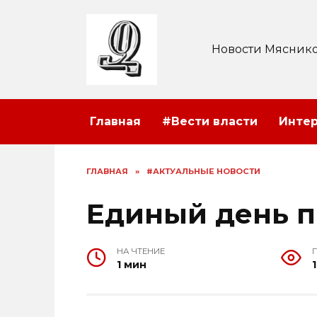
Перейти
к
содержанию
Новости Мяснико
Главная
#Вести власти
Инте
ГЛАВНАЯ
»
#АКТУАЛЬНЫЕ НОВОСТИ
Единый день 
НА ЧТЕНИЕ
1 мин