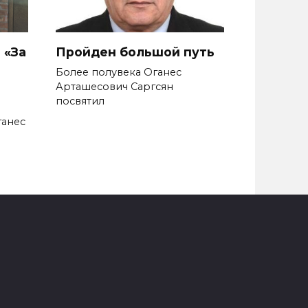
 «За
Пройден большой путь
Более полувека Оганес
Арташесо­вич Саргсян
посвятил
ганес