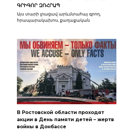
ԳՐԻԳՈՐ ԶՈՀՐԱՊ
Այս տարի լրացավ արևմտահայ գրող,
հրապարակախոս, քաղաքական
В Ростовской области проходят
акции в День памяти детей – жертв
войны в Донбассе