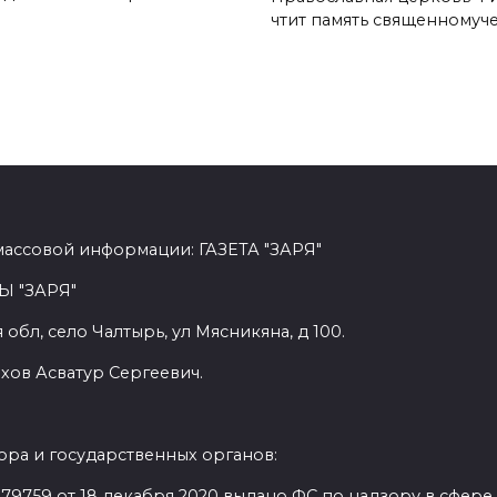
чтит память священномуч
массовой информации: ГАЗЕТА "ЗАРЯ"
Ы "ЗАРЯ"
обл, село Чалтырь, ул Мясникяна, д 100.
хов Асватур Сергеевич.
ра и государственных органов:
9759 от 18 декабря 2020 выдано ФС по надзору в сфере