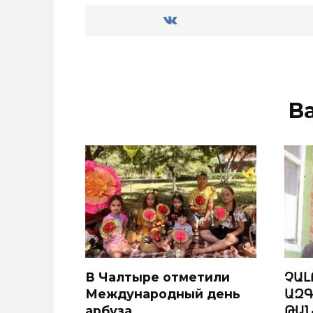
В
В Чалтыре отметили
ՉԱԼ
Международный день
ԱԶԳ
арбуза
ԹԱՆ