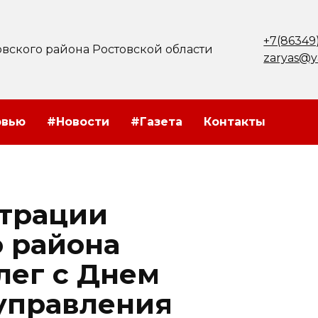
+7(86349
вского района Ростовской области
zaryas@y
рвью
#Новости
#Газета
Контакты
страции
 района
лег с Днем
управления