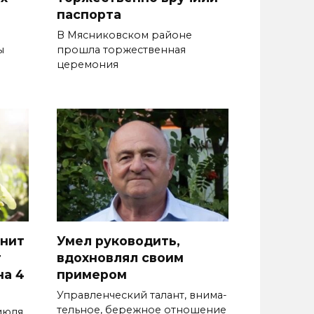
паспорта
В Мясниковском районе
ы
прошла торжественная
церемония
анит
Умел руководить,
т
вдохновлял своим
на 4
примером
Управленческий талант, внима­
тельное, бережное отношение
июля