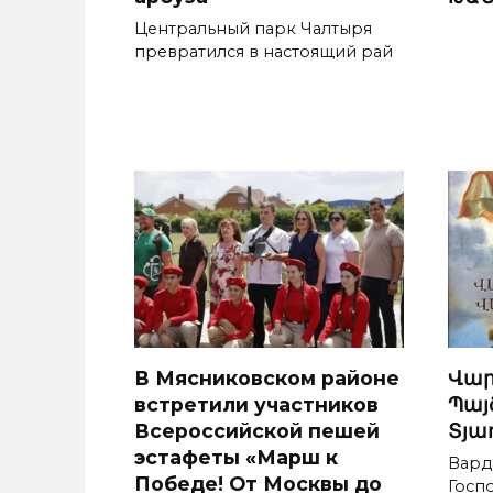
Центральный парк Чалтыря
превратился в настоящий рай
В Мясниковском районе
Վա
встретили участников
Պայ
Всероссийской пешей
Տյա
эстафеты «Марш к
Вард
Победе! От Москвы до
Госп