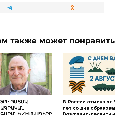
ам также может понравить
ԹՐԻ ՊԱՏՄԱ-
В России отмечают 
ԱԳՐԱԿԱՆ
лет со дня образова
ԳԱՐԱՆԻ ՀԻՄՆԱԴԻՐԸ
Воздушно-десантны