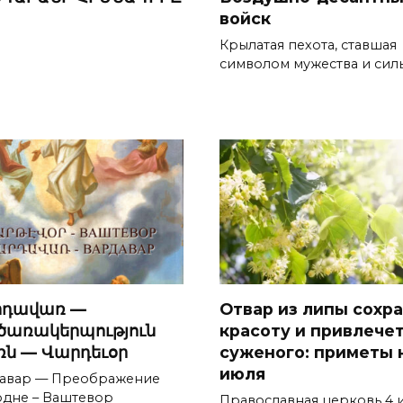
войск
Крылатая пехота, ставшая
символом мужества и сил
րդավառ —
Отвар из липы сохр
ծառակերպություն
красоту и привлече
ռն — Վարդեւօր
суженого: приметы 
июля
авар — Преображение
одне – Ваштевор
Православная церковь 4 