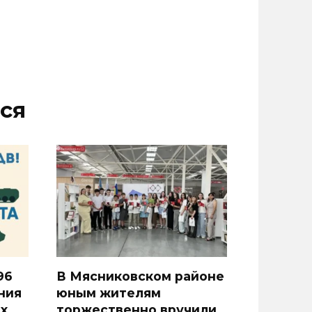
ся
96
В Мясниковском районе
ния
юным жителям
х
торжественно вручили