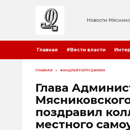
Перейти
к
содержанию
Новости Мяснико
Главная
#Вести власти
Инте
ГЛАВНАЯ
»
#АНДРЕЙТОРПУДЖИЯН
Глава Админи
Мясниковского
поздравил кол
местного само