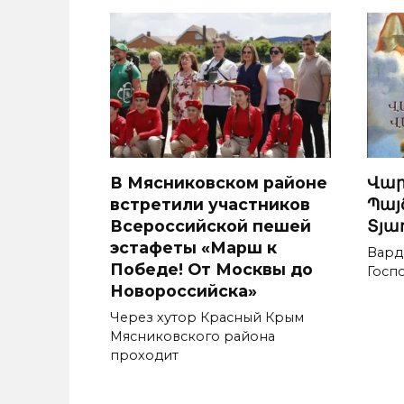
В Мясниковском районе
Վա
встретили участников
Պայ
Всероссийской пешей
Տյա
эстафеты «Марш к
Вард
Победе! От Москвы до
Госп
Новороссийска»
Через хутор Красный Крым
Мясниковского района
проходит