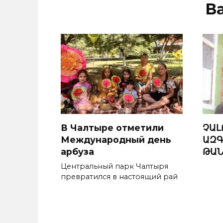
В
В Чалтыре отметили
ՉԱԼ
Международный день
ԱԶԳ
арбуза
ԹԱՆ
Центральный парк Чалтыря
превратился в настоящий рай