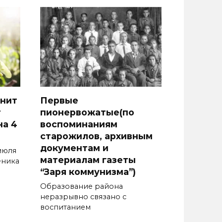
анит
Первые
т
пионервожатые(по
на 4
воспоминаниям
старожилов, архивным
документам и
июля
материалам газеты
еника
“Заря коммунизма”)
Образование района
неразрывно связано с
воспитанием