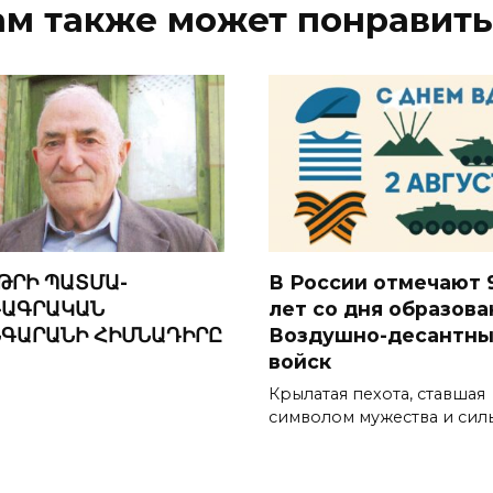
ам также может понравить
ԹՐԻ ՊԱՏՄԱ-
В России отмечают 
ԱԳՐԱԿԱՆ
лет со дня образова
ԳԱՐԱՆԻ ՀԻՄՆԱԴԻՐԸ
Воздушно-десантны
войск
Крылатая пехота, ставшая
символом мужества и сил