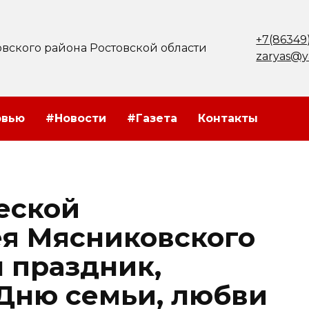
+7(86349
вского района Ростовской области
zaryas@y
рвью
#Новости
#Газета
Контакты
еской
я Мясниковского
 праздник,
Дню семьи, любви