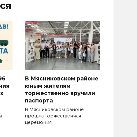
ся
96
В Мясниковском районе
ния
юным жителям
х
торжественно вручили
паспорта
В Мясниковском районе
ы
прошла торжественная
церемония