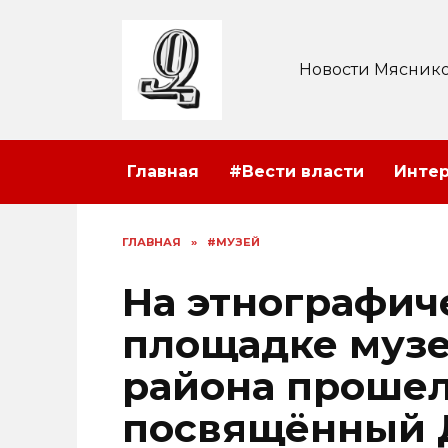
Перейти
к
содержанию
Новости Мяснико
Главная
#Вести власти
Инте
ГЛАВНАЯ
»
#МУЗЕЙ
На этнографич
площадке музе
района прошел
посвящённый 