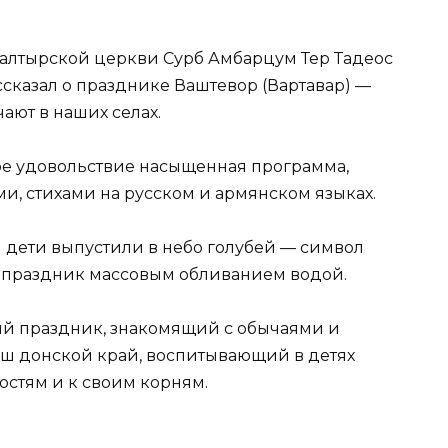
алтырской церкви Сурб Амбарцум Тер Тадеос
ссказал о празднике Ваштевор (Вартавар) —
ают в наших селах.
ое удовольствие насыщенная программа,
и, стихами на русском и армянском языках.
дети выпустили в небо голубей — символ
я праздник массовым обливанием водой.
й праздник, знакомящий с обычаями и
ш донской край, воспитывающий в детях
стям и к своим корням.