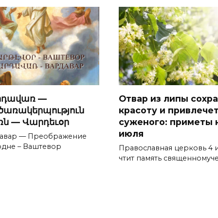
րդավառ —
Отвар из липы сохр
ծառակերպություն
красоту и привлече
ռն — Վարդեւօր
суженого: приметы 
июля
авар — Преображение
одне – Ваштевор
Православная церковь 4 
чтит память священномуч