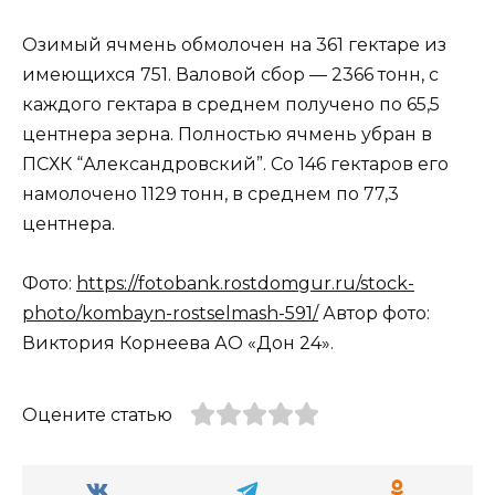
Озимый ячмень обмолочен на 361 гектаре из
име­ющихся 751. Валовой сбор — 2366 тонн, с
каждого гектара в среднем получено по 65,5
центнера зерна. Полностью ячмень убран в
ПСХК “Александровский”. Со 146 гектаров его
намолочено 1129 тонн, в сред­нем по 77,3
центнера.
Фото:
https://fotobank.rostdomgur.ru/stock-
photo/kombayn-rostselmash-591/
Автор фото:
Виктория Корнеева АО «Дон 24».
Оцените статью