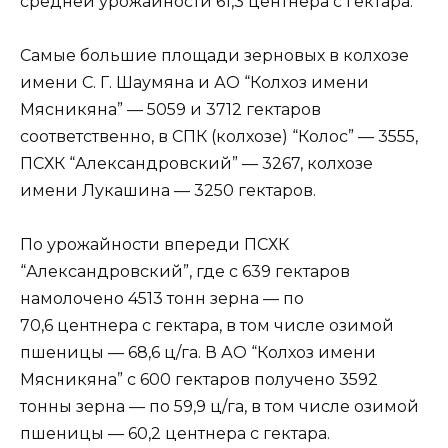
средней урожайности 61,3 центнера с гектара.
Самые большие площади зерновых в колхозе
име­ни С. Г. Шаумяна и АО “Колхоз имени
Мясникяна” — 5059 и 3712 гектаров
соответственно, в СПК (колхозе) “Колос” — 3555,
ПСХК “Александровский” — 3267, кол­хозе
имени Лукашина — 3250 гектаров.
По урожайности впереди ПСХК
“Александровский”, где с 639 гектаров
намолочено 4513 тонн зерна — по
70,6 центнера с гектара, в том числе озимой
пшени­цы — 68,6 ц/га. В АО “Колхоз имени
Мясникяна” с 600 гектаров получено 3592
тонны зерна — по 59,9 ц/га, в том числе озимой
пшеницы — 60,2 центнера с гектара.