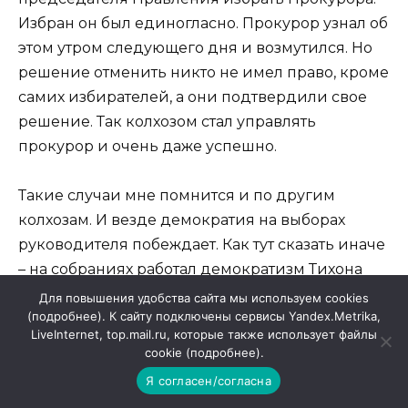
Избран он был единогласно. Прокурор узнал об
этом утром следующего дня и возмутился. Но
решение отменить никто не имел право, кроме
самих избирателей, а они подтвердили свое
решение. Так колхозом стал управлять
прокурор и очень даже успешно.
Такие случаи мне помнится и по другим
колхозам. И везде демократия на выборах
руководителя побеждает. Как тут сказать иначе
– на собраниях работал демократизм Тихона
Александровича.
Для повышения удобства сайта мы используем cookies
(подробнее). К сайту подключены сервисы Yandex.Metrika,
LiveInternet, top.mail.ru, которые также использует файлы
Жизнь и деятельность Тихона Александровича
cookie (подробнее).
в Мясниковском районе – необозрима и
Я согласен/согласна
результаты ее неоценимы. И автор настоящего