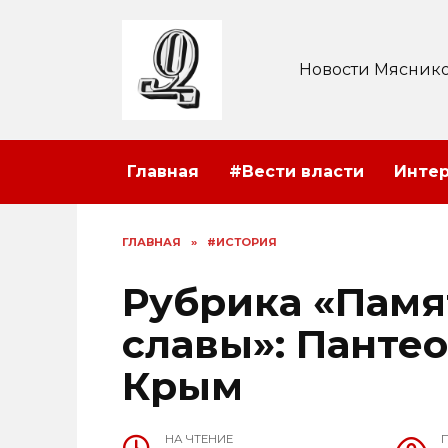
Перейти
к
содержанию
Новости Мяснико
Главная
#Вести власти
Инте
ГЛАВНАЯ
»
#ИСТОРИЯ
Рубрика «Памя
славы»: Пантео
Крым
НА ЧТЕНИЕ