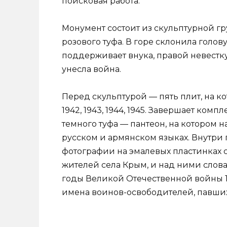
поисковая работа.
Монумент состоит из скульптурной гр
розового туфа. В горе склонила голо
поддерживает внука, правой невестку
унесла война.
Перед скульптурой — пять плит, на к
1942, 1943, 1944, 1945. Завершает ком
темного туфа — пантеон, на котором 
русском и армянском языках. Внутри 
фотографии на эмалевых пластинках 
жителей села Крым, и над ними слов
годы Великой Отечественной войны 19
имена воинов-освободителей, павших 