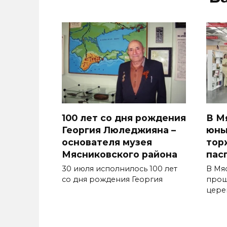
100 лет со дня рождения
В М
Георгия Люледжияна –
юны
основателя музея
тор
Мясниковского района
пас
30 июля исполнилось 100 лет
В Мя
со дня рождения Георгия
прош
цере