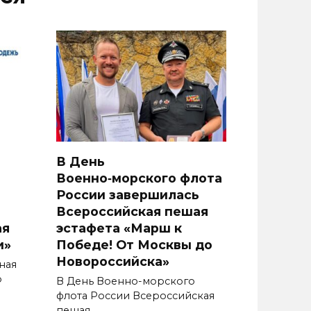
В День
Военно‑морского флота
России завершилась
Всероссийская пешая
ая
эстафета «Марш к
и»
Победе! От Москвы до
Новороссийска»
ная
о
В День Военно-морского
флота России Всероссийская
пешая