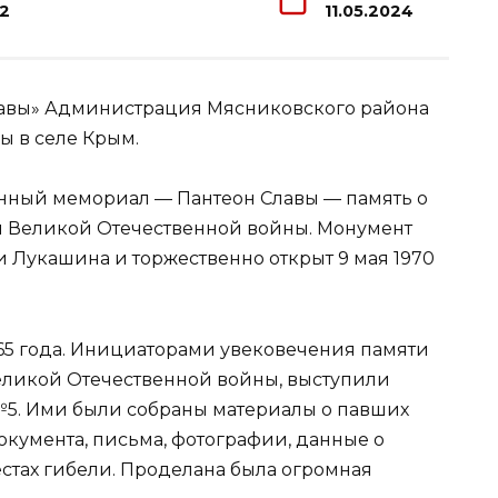
12
11.05.2024
лавы» Администрация Мясниковского района
ы в селе Крым.
енный мемориал — Пантеон Славы — память о
ий Великой Отечественной войны. Монумент
и Лукашина и торжественно открыт 9 мая 1970
965 года. Инициаторами увековечения памяти
еликой Отечественной войны, выступили
№5. Ими были собраны материалы о павших
кумента, письма, фотографии, данные о
местах гибели. Проделана была огромная