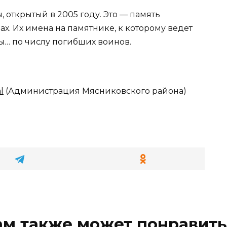
 открытый в 2005 году. Это — память
х. Их имена на памятнике, к которому ведет
зы… по числу погибших воинов.
l
(Администрация Мясниковского района)
ам также может понравить