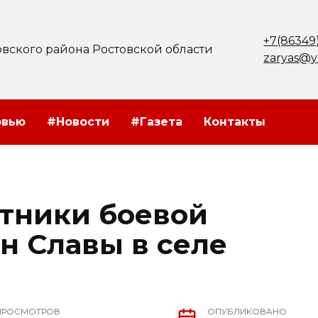
+7(86349
вского района Ростовской области
zaryas@y
рвью
#Новости
#Газета
Контакты
тники боевой
н Славы в селе
ПРОСМОТРОВ
ОПУБЛИКОВАНО