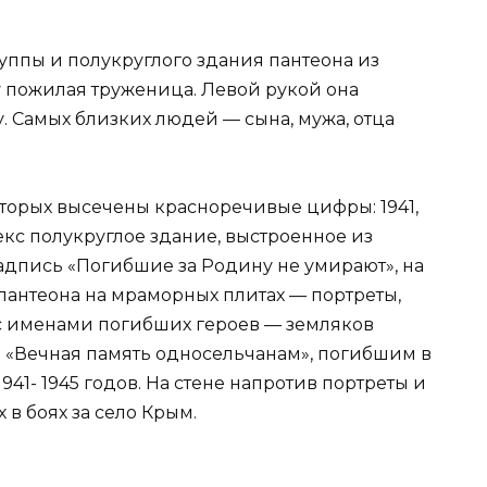
уппы и полукруглого здания пантеона из
ву пожилая труженица. Левой рукой она
. Самых близких людей — сына, мужа, отца
оторых высечены красноречивые цифры: 1941,
плекс полукруглое здание, выстроенное из
надпись «Погибшие за Родину не умирают», на
пантеона на мраморных плитах — портреты,
с именами погибших героев — земляков
а «Вечная память односельчанам», погибшим в
41- 1945 годов. На стене напротив портреты и
в боях за село Крым.