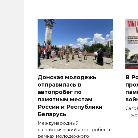
Донская молодежь
В Р
отправилась в
про
автопробег по
пам
памятным местам
вой
России и Республики
Сего
Беларусь
— же
Международный
патриотический автопробег в
рамках молодёжного