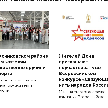
ясниковском районе
Жителей Дона
м жителям
приглашают
жественно вручили
поучаствовать во
порта
Всероссийском
конкурсе «Связующ
сниковском районе
нить народов Росси
ла торжественная
мония
15 июля стартовала заявоч
кампания Всероссийског