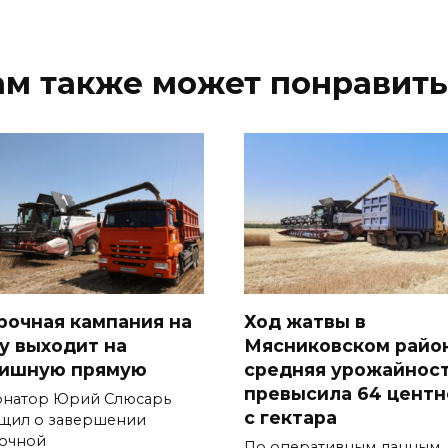
ам также может понравить
рочная кампания на
Ход жатвы в
у выходит на
Мясниковском райо
ишную прямую
средняя урожайнос
превысила 64 центн
рнатор Юрий Слюсарь
с гектара
щил о завершении
очной
По оперативным данным