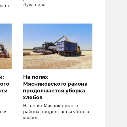
Лукашина.
уста
й:
На полях
ого
Мясниковского района
оги
продолжается уборка
и
хлебов
На полях Мясниковского
июля
района продолжается уборка
хлебов.