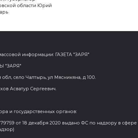
овской области Юрий
арь
массовой информации: ГАЗЕТА "ЗАРЯ"
Ы "ЗАРЯ"
обл, село Чалтырь, ул Мясникяна, д 100.
хов Асватур Сергеевич.
ра и государственных органов:
9759 от 18 декабря 2020 выдано ФС по надзору в сфере
адзор)