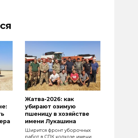
ся
Жатва-2026: как
не:
убирают озимую
ть
пшеницу в хозяйстве
ера
имени Лукашина
Ширится фронт уборочных
работ в СПК колхозе имени