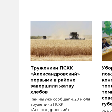
Труженики ПСХК
Убо
«Александровский»
пож
первыми в районе
кон
завершили жатву
топ
хлебов
тем
сов
Как мы уже сообщали, 20 июля
губ
труженики ПСХК
«Александровский»
24 и