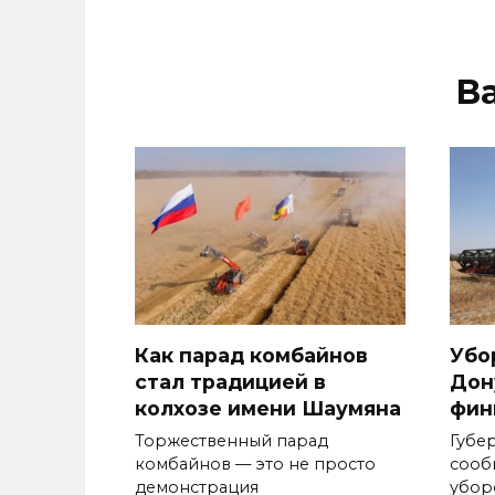
В
Как парад комбайнов
Убо
стал традицией в
Дон
колхозе имени Шаумяна
фин
Торжественный парад
Губе
комбайнов — это не просто
сооб
демонстрация
убор