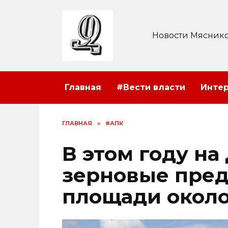
Перейти
к
содержанию
Новости Мяснико
Главная
#Вести власти
Инте
ГЛАВНАЯ
»
#АПК
В этом году на
зерновые пред
площади около 