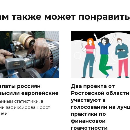
ам также может понравить
платы россиян
Два проекта от
высили европейские
Ростовской области
участвуют в
анным статистики, в
голосовании на луч
ии зафиксирован рост
практики по
ней
финансовой
грамотности