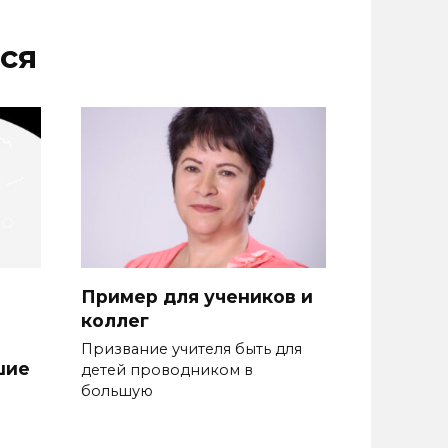
ся
Пример для учеников и
коллег
Призвание учителя быть для
шие
де­тей проводником в
большую