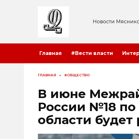
Перейти
к
содержанию
Новости Мяснико
Главная
#Вести власти
Инте
ГЛАВНАЯ
»
#ОБЩЕСТВО
В июне Межра
России №18 по
области будет