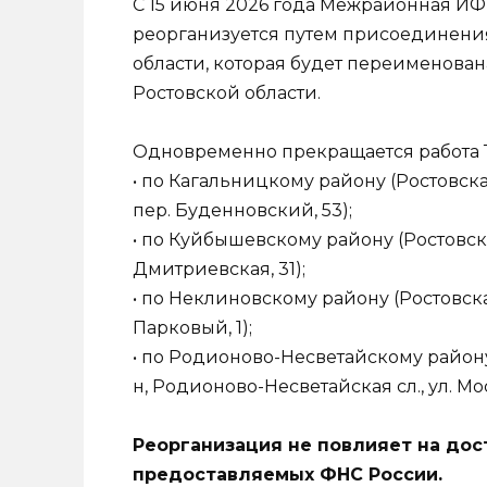
С 15 июня 2026 года Межрайонная ИФ
реорганизуется путем присоединения
области, которая будет переименов
Ростовской области.
Одновременно прекращается работа
• по Кагальницкому району (Ростовска
пер. Буденновский, 53);
• по Куйбышевскому району (Ростовска
Дмитриевская, 31);
• по Неклиновскому району (Ростовска
Парковый, 1);
• по Родионово-Несветайскому району
н, Родионово-Несветайская сл., ул. Мос
Реорганизация не повлияет на дос
предоставляемых ФНС России.