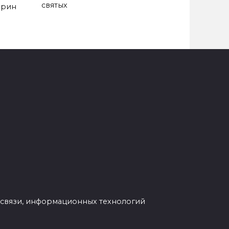
святых
арин
 связи, информационных технологий