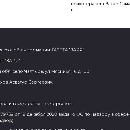
психотерапевт Захар Сам
в
массовой информации: ГАЗЕТА "ЗАРЯ"
Ы "ЗАРЯ"
обл, село Чалтырь, ул Мясникяна, д 100.
хов Асватур Сергеевич.
ра и государственных органов:
9759 от 18 декабря 2020 выдано ФС по надзору в сфере
адзор)