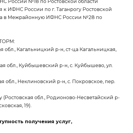
НС России №18 по Ростовской области
 к ИФНС России по г. Таганрогу Ростовской
ана в Межрайонную ИФНС России №28 по
 ТОРМ:
я обл., Кагальницкий р-н, ст-ца Кагальницкая,
я обл., Куйбышевский р-н, с. Куйбышево, ул.
я обл., Неклиновский р-н, с. Покровское, пер.
 (Ростовская обл., Родионово-Несветайский р-
ковская, 19).
тупность получения услуг,