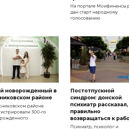
На портале Моифинансы.
дан старт народному
голосованию
-й новорожденный в
Постотпускной
никовском районе
синдром: донской
психиатр рассказал,
сниковском районе
правильно
гистрировали 300‑го
возвращаться к раб
рожденного
Психиатр, психолог и