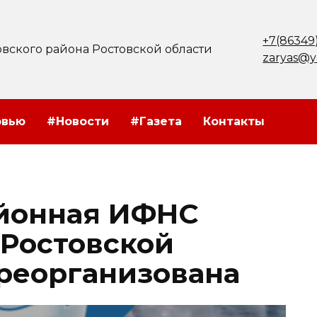
+7(86349
вского района Ростовской области
zaryas@y
рвью
#Новости
#Газета
Контакты
йонная ИФНС
 Ростовской
 реорганизована