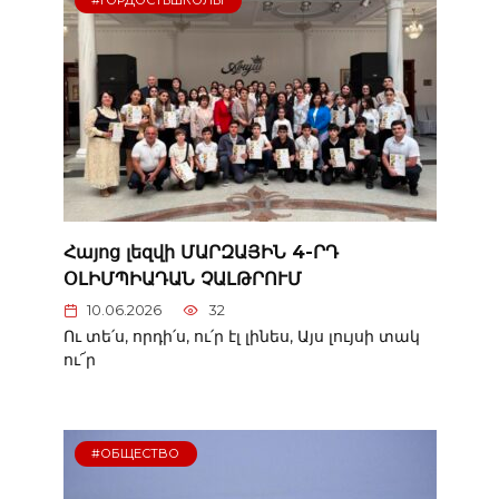
#ГОРДОСТЬШКОЛЫ
Հայոց լեզվի ՄԱՐԶԱՅԻՆ 4-ՐԴ
ՕԼԻՄՊԻԱԴԱՆ ՉԱԼԹՐՈՒՄ
10.06.2026
32
Ու տե՛ս, որդի՛ս, ու՛ր էլ լինես, Այս լույսի տակ
ու՜ր
#ОБЩЕСТВО