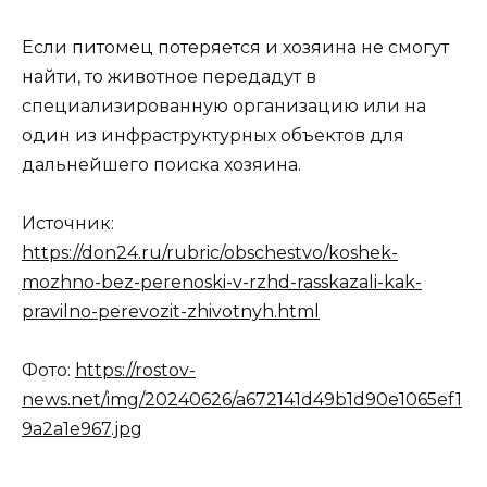
Если питомец потеряется и хозяина не смогут
найти, то животное передадут в
специализированную организацию или на
один из инфраструктурных объектов для
дальнейшего поиска хозяина.
Источник:
https://don24.ru/rubric/obschestvo/koshek-
mozhno-bez-perenoski-v-rzhd-rasskazali-kak-
pravilno-perevozit-zhivotnyh.html
Фото:
https://rostov-
news.net/img/20240626/a672141d49b1d90e1065ef1
9a2a1e967.jpg