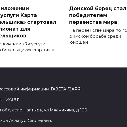
риложении
Донской борец стал
суслуги Карта
победителем
ельщика» стартовал
первенства мира
пионат для
На первенстве мира по г
ельщиков
римской борьбе среди
юношей
иложении «Госуслуги
а болельщика» стартовал
массовой информации: ГАЗЕТА "ЗАРЯ"
Ы "ЗАРЯ"
обл, село Чалтырь, ул Мясникяна, д 100.
хов Асватур Сергеевич.