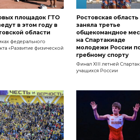
новых площадок ГТО
Ростовская область
едут в этом году в
заняла третье
товской области
общекомандное мес
на Спартакиаде
мках федерального
молодежи России п
кта «Развитие физической
гребному спорту
Финал XIII летней Спарта
учащихся России