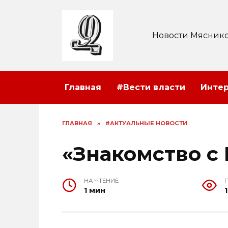
Перейти
к
содержанию
Новости Мяснико
Главная
#Вести власти
Инте
ГЛАВНАЯ
»
#АКТУАЛЬНЫЕ НОВОСТИ
«Знакомство с
НА ЧТЕНИЕ
1 мин