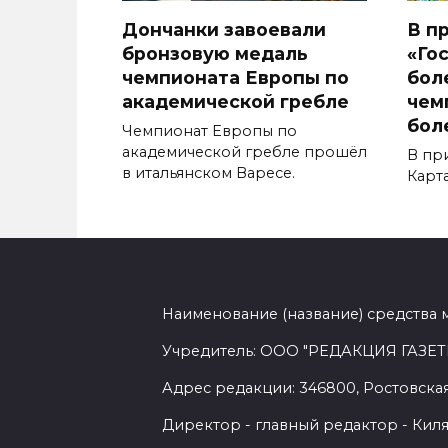
Дончанки завоевали
В п
бронзовую медаль
«Го
чемпионата Европы по
бол
академической гребле
чем
бол
Чемпионат Европы по
академической гребле прошёл
В пр
в итальянском Варесе.
Карт
Наименование (название) средства 
Учредитель: ООО "РЕДАКЦИЯ ГАЗЕТ
Адрес редакции: 346800, Ростовская 
Директор - главный редактор - Киля