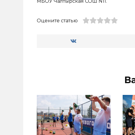
МБОУ Чалтырская СОШ N11.
Оцените статью
В