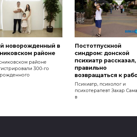
-й новорожденный в
Постотпускной
никовском районе
синдром: донской
психиатр рассказал,
сниковском районе
правильно
гистрировали 300‑го
возвращаться к раб
рожденного
Психиатр, психолог и
психотерапевт Захар Сам
в