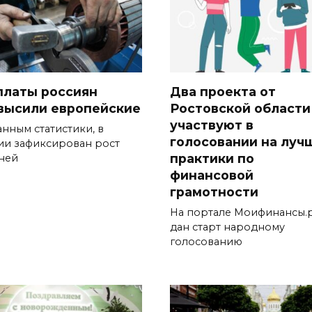
платы россиян
Два проекта от
высили европейские
Ростовской области
участвуют в
анным статистики, в
голосовании на луч
ии зафиксирован рост
практики по
ней
финансовой
грамотности
На портале Моифинансы.
дан старт народному
голосованию