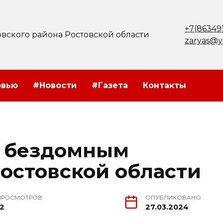
+7(86349
вского района Ростовской области
zaryas@y
рвью
#Новости
#Газета
Контакты
 бездомным
Ростовской области
ПРОСМОТРОВ
ОПУБЛИКОВАНО
12
27.03.2024