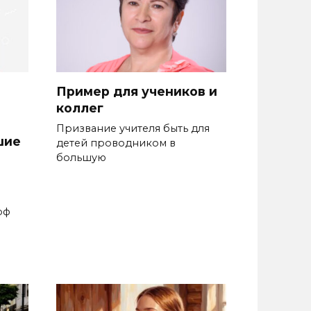
Пример для учеников и
коллег
Призвание учителя быть для
шие
де­тей проводником в
большую
рф