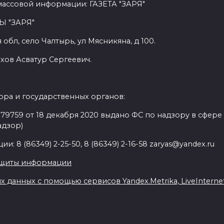
массовой информации: ГАЗЕТА "ЗАРЯ"
Ы "ЗАРЯ"
обл, село Чалтырь, ул Мясникяна, д 100.
хов Асватур Сергеевич.
ра и государственных органов:
9759 от 18 декабря 2020 выдано ФС по надзору в сфере
адзор)
: 8 (86349) 2-25-50, 8 (86349) 2-16-58 zaryas@yandex.ru
ащиты информации
данных с помощью сервисов Yandex.Metrika, LiveInternet,