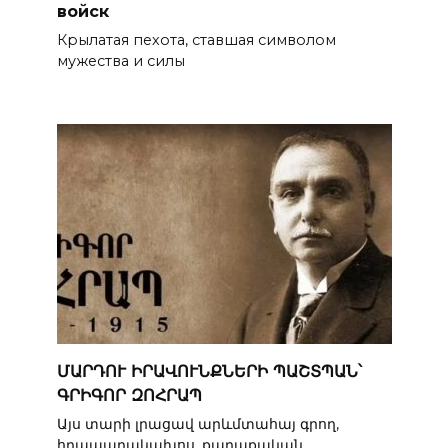
войск
Крылатая пехота, ставшая символом
мужества и силы
ՄԱՐԴՈՒ ԻՐԱՎՈՒՆՔՆԵՐԻ ՊԱՇՏՊԱՆ՝
ԳՐԻԳՈՐ ԶՈՀՐԱՊ
Այս տարի լրացավ արևմտահայ գրող,
հրապարակախոս, քաղաքական