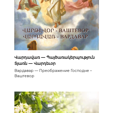
Վարդավառ — Պայծառակերպություն
Տյառն — Վարդեւօր
Вардавар — Преображение Господне –
Ваштевор