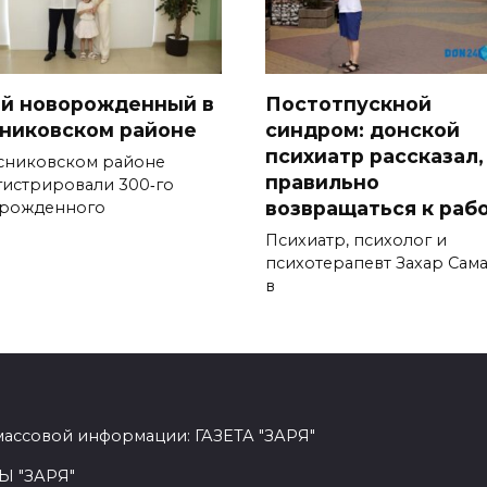
-й новорожденный в
Постотпускной
никовском районе
синдром: донской
психиатр рассказал,
сниковском районе
правильно
гистрировали 300‑го
возвращаться к раб
рожденного
Психиатр, психолог и
психотерапевт Захар Сам
в
массовой информации: ГАЗЕТА "ЗАРЯ"
Ы "ЗАРЯ"