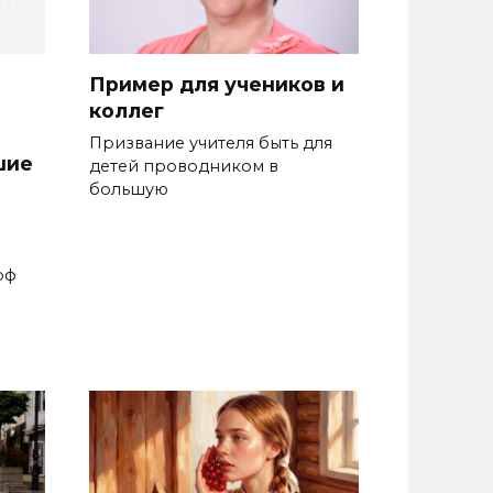
Пример для учеников и
коллег
Призвание учителя быть для
шие
де­тей проводником в
большую
рф