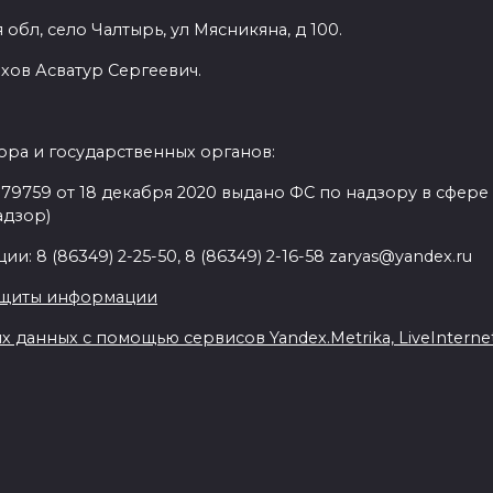
обл, село Чалтырь, ул Мясникяна, д 100.
хов Асватур Сергеевич.
ра и государственных органов:
9759 от 18 декабря 2020 выдано ФС по надзору в сфере
адзор)
: 8 (86349) 2-25-50, 8 (86349) 2-16-58 zaryas@yandex.ru
ащиты информации
данных с помощью сервисов Yandex.Metrika, LiveInternet,