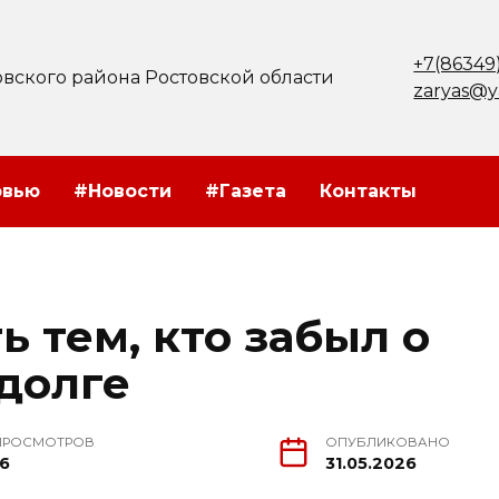
+7(86349
вского района Ростовской области
zaryas@y
рвью
#Новости
#Газета
Контакты
ь тем, кто забыл о
долге
ПРОСМОТРОВ
ОПУБЛИКОВАНО
16
31.05.2026