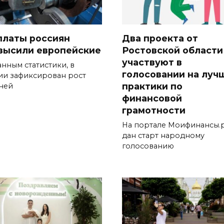
платы россиян
Два проекта от
высили европейские
Ростовской области
участвуют в
анным статистики, в
голосовании на луч
ии зафиксирован рост
практики по
ней
финансовой
грамотности
На портале Моифинансы.
дан старт народному
голосованию