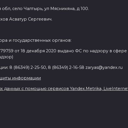
обл, село Чалтырь, ул Мясникяна, д 100.
хов Асватур Сергеевич.
ра и государственных органов:
9759 от 18 декабря 2020 выдано ФС по надзору в сфере
адзор)
: 8 (86349) 2-25-50, 8 (86349) 2-16-58 zaryas@yandex.ru
ащиты информации
данных с помощью сервисов Yandex.Metrika, LiveInternet,