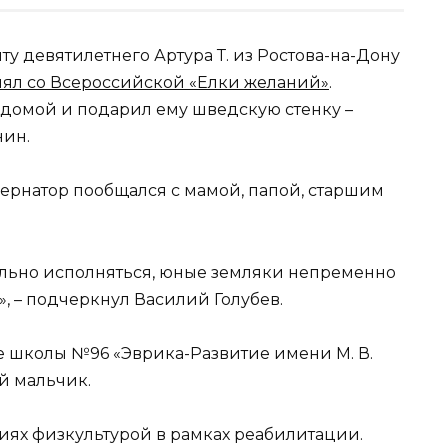
ту девятилетнего Артура Т. из Ростова-на-Дону
нял со Всероссийской «Елки желаний»
.
 домой и подарил ему шведскую стенку –
нин.
бернатор пообщался с мамой, папой, старшим
льно исполняться, юные земляки непременно
», – подчеркнул Василий Голубев.
е школы №96 «Эврика-Развитие имени М. В.
й мальчик.
иях физкультурой в рамках реабилитации.