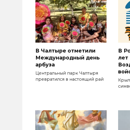
В Чалтыре отметили
В Р
Международный день
лет
арбуза
Воз
вой
Центральный парк Чалтыря
превратился в настоящий рай
Крыл
симв