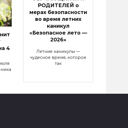
РОДИТЕЛЕЙ о
мерах безопасности
во время летних
каникул
«Безопасное лето —
анит
2026»
т
на 4
Летние каникулы —
чудесное время, которое
так
июля
еника