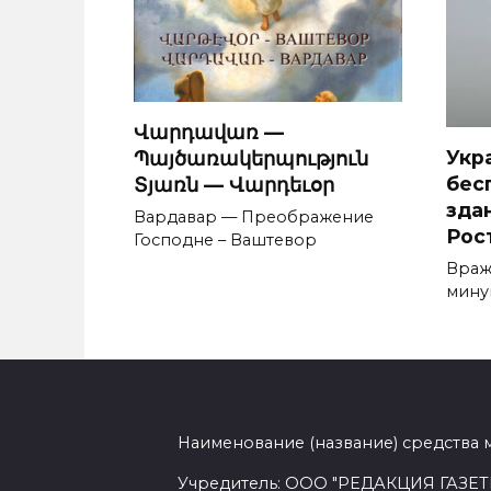
Վարդավառ —
Укр
Պայծառակերպություն
бес
Տյառն — Վարդեւօր
зда
Вардавар — Преображение
Рос
Господне – Ваштевор
Враж
мину
Наименование (название) средства 
Учредитель: ООО "РЕДАКЦИЯ ГАЗЕТ