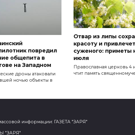
Отвар из липы сохр
аинский
красоту и привлече
пилотник повредил
суженого: приметы 
ние общепита в
июля
тове на Западном
Православная церковь 4 
чтит память священномуч
еские дроны атаковали
вшей ночью объекты в
массовой информации: ГАЗЕТА "ЗАРЯ"
Ы "ЗАРЯ"