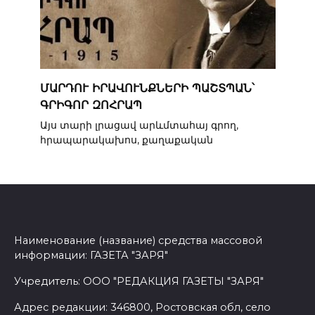
ՄԱՐԴՈՒ ԻՐԱՎՈՒՆՔՆԵՐԻ ՊԱՇՏՊԱՆ՝
ԳՐԻԳՈՐ ԶՈՀՐԱՊ
Այս տարի լրացավ արևմտահայ գրող,
հրապարակախոս, քաղաքական
Наименование (название) средства массовой
информации: ГАЗЕТА "ЗАРЯ"
Учредитель: ООО "РЕДАКЦИЯ ГАЗЕТЫ "ЗАРЯ"
Адрес редакции: 346800, Ростовская обл, село