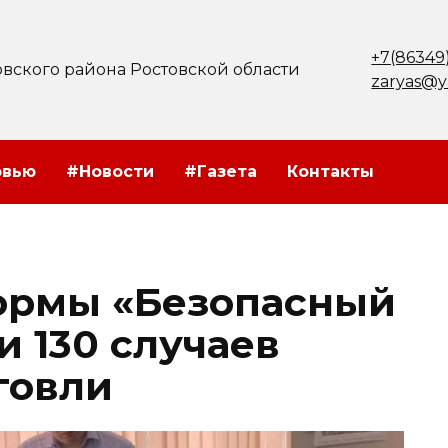
+7(86349
вского района Ростовской области
zaryas@y
рвью
#Новости
#Газета
Контакты
ормы «Безопасный
и 130 случаев
говли