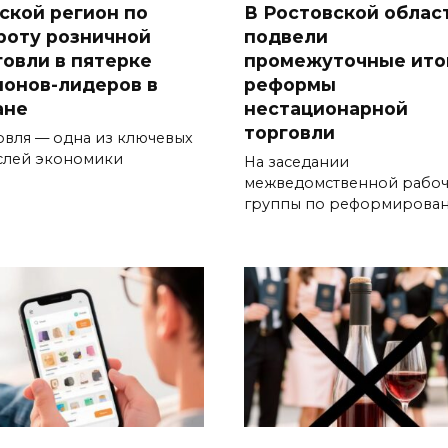
ской регион по
В Ростовской облас
роту розничной
подвели
говли в пятерке
промежуточные ито
ионов-лидеров в
реформы
ане
нестационарной
торговли
овля — одна из ключевых
слей экономики
На заседании
межведомственной рабо
группы по реформирова