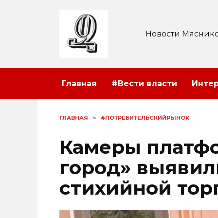
Перейти
к
содержанию
Новости Мяснико
Главная
#Вести власти
Инте
ГЛАВНАЯ
»
#ПОТРЕБИТЕЛЬСКИЙРЫНОК
Камеры платф
город» выявил
стихийной тор