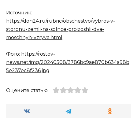
Источник:
https://don24.ru/rubric/obschestvo/vybros-v-
storonu-zemli-na-solnce-proizoshli-dva-
moschnyh-vzryva.html
Фото:
https://rostov-
news.net/img/20240508/3786bc9ae870b634a98b
5e237ec8f236.jpg
Оцените статью