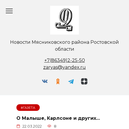
Перейти
к
содержанию
Новости Мясниковского района Ростовской
области
+7(86349)2-25-50
zaryas@yandex.ru
#ГАЗЕТА
О Малыше, Карлсоне и других…
22.03.2022
8